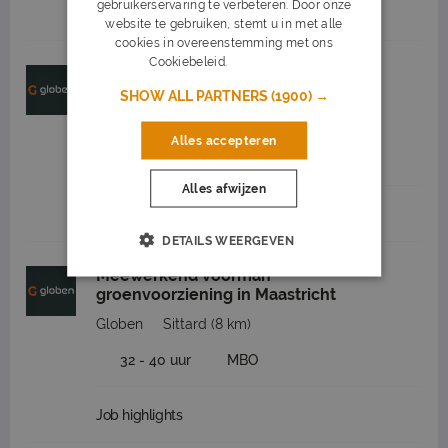
gebruikerservaring te verbeteren. Door onze
Job highlights
website te gebruiken, stemt u in met alle
cookies in overeenstemming met ons
Cookiebeleid.
Lees verder
Opperman stratenmaker omgeving
Sittard
SHOW ALL PARTNERS
(1900) →
Globen
Sittard
(8 km)
Alles accepteren
32 - 40 uur
MBO
Alles afwijzen
Job highlights
DETAILS WEERGEVEN
Meewerkend voorman
groenvoorziening in Maastricht
Globen
Sittard
(8 km)
32 - 40 uur
MBO
Job highlights