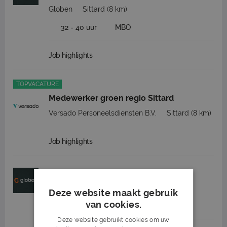
Globen
Sittard
(8 km)
32 - 40 uur
MBO
Job highlights
TOPVACATURE
Medewerker groen regio Sittard
Versado Personeelsdiensten B.V.
Sittard
(8 km)
Job highlights
Stratenmaker regio Sittard
Globen
Sittard
(8 km)
Deze website maakt gebruik
van cookies.
32 - 40 uur
MBO
Deze website gebruikt cookies om uw