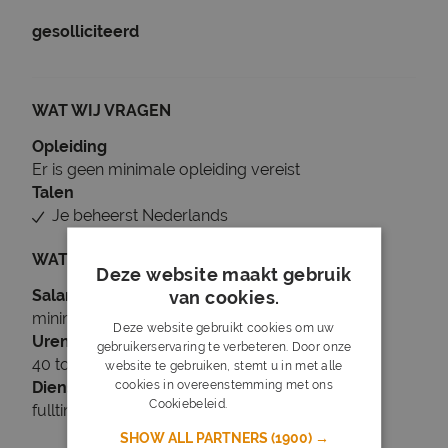
gesolliciteerd
WAT WIJ VRAGEN
Opleiding
Er is geen minimale opleiding vereist
Talen
Je beheerst Nederlands
WAT WIJ BIEDEN
Deze website maakt gebruik
Salaris
van cookies.
minimaal € 2.757
Deze website gebruikt cookies om uw
Uren
gebruikerservaring te verbeteren. Door onze
40 tot 40 uur per week
website te gebruiken, stemt u in met alle
cookies in overeenstemming met ons
Dienstverband
Cookiebeleid.
Lees verder
fulltime
SHOW ALL PARTNERS
(1900) →