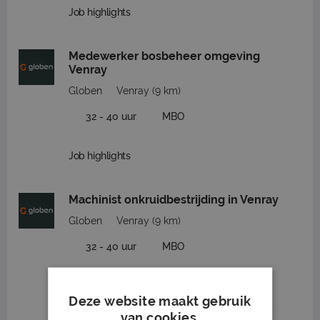
Job highlights
Medewerker bosbeheer omgeving
Venray
Globen
Venray
(9 km)
32 - 40 uur
MBO
Job highlights
Machinist onkruidbestrijding in Venray
Globen
Venray
(9 km)
32 - 40 uur
MBO
Job highlights
Deze website maakt gebruik
van cookies.