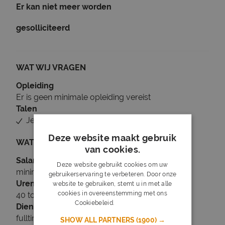
Er kan niet meer worden
gesolliciteerd
WAT WIJ VRAGEN
Opleiding
Er is geen minimale opleiding vereist
Talen
Je beheerst Nederlands
Deze website maakt gebruik
WAT WIJ BIEDEN
van cookies.
Salaris
Deze website gebruikt cookies om uw
minimaal € 16
gebruikerservaring te verbeteren. Door onze
Uren
website te gebruiken, stemt u in met alle
cookies in overeenstemming met ons
40 tot 40 uur per week
Cookiebeleid.
Lees verder
Dienstverband
fulltime
SHOW ALL PARTNERS
(1900) →