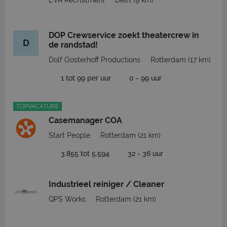
EVA Recruitment
Delft
(9 km)
DOP Crewservice zoekt theatercrew in
D
de randstad!
Dolf Oosterhoff Productions
Rotterdam
(17 km)
1 tot 99 per uur
0 - 99 uur
TOPVACATURE
Casemanager COA
Start People
Rotterdam
(21 km)
3.855 tot 5.594
32 - 36 uur
Industrieel reiniger / Cleaner
QPS Works
Rotterdam
(21 km)