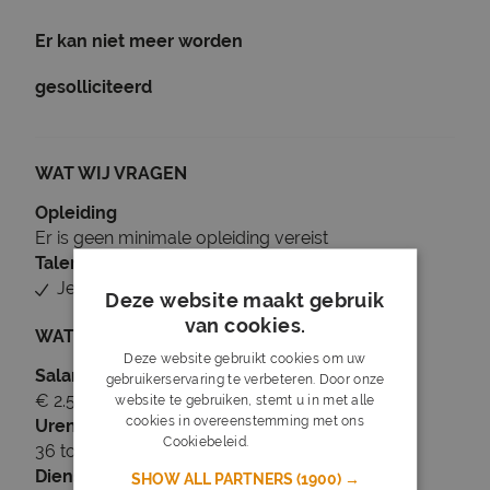
Er kan niet meer worden
gesolliciteerd
WAT WIJ VRAGEN
Opleiding
Er is geen minimale opleiding vereist
Talen
Je beheerst Nederlands
Deze website maakt gebruik
van cookies.
WAT WIJ BIEDEN
Deze website gebruikt cookies om uw
Salaris
gebruikerservaring te verbeteren. Door onze
€ 2.500 tot € 3.000
website te gebruiken, stemt u in met alle
cookies in overeenstemming met ons
Uren
Cookiebeleid.
Lees verder
36 tot 40 uur per week
Dienstverband
SHOW ALL PARTNERS
(1900) →