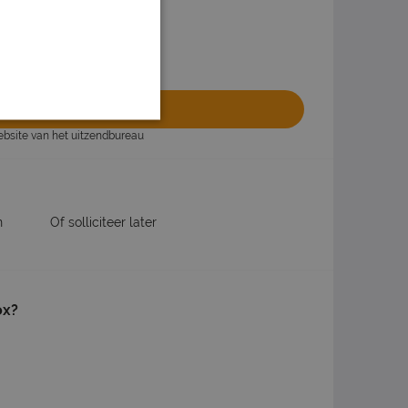
olliciteren
website van het uitzendbureau
n
Of solliciteer later
ox?