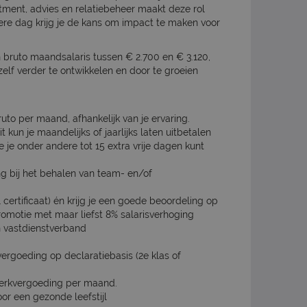
itment, advies en relatiebeheer maakt deze rol
ere dag krijg je de kans om impact te maken voor
n bruto maandsalaris tussen € 2.700 en € 3.120,
lf verder te ontwikkelen en door te groeien
ruto per maand, afhankelijk van je ervaring.
 kun je maandelijks of jaarlijks laten uitbetalen
je onder andere tot 15 extra vrije dagen kunt
ng bij het behalen van team- en/of
certificaat) én krijg je een goede beoordeling op
romotie met maar liefst 8% salarisverhoging
en vastdienstverband
rgoeding op declaratiebasis (2e klas of
werkvergoeding per maand.
voor een gezonde leefstijl