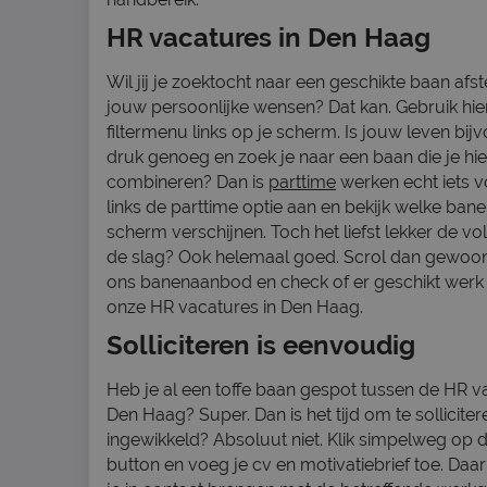
HR vacatures in Den Haag
Wil jij je zoektocht naar een geschikte baan a
jouw persoonlijke wensen? Dat kan. Gebruik hie
filtermenu links op je scherm. Is jouw leven bij
druk genoeg en zoek je naar een baan die je hi
combineren? Dan is
parttime
werken echt iets v
links de parttime optie aan en bekijk welke bane
scherm verschijnen. Toch het liefst lekker de vo
de slag? Ook helemaal goed. Scrol dan gewoo
ons banenaanbod en check of er geschikt werk 
onze HR vacatures in Den Haag.
Solliciteren is eenvoudig
Heb je al een toffe baan gespot tussen de HR v
Den Haag? Super. Dan is het tijd om te sollicitere
ingewikkeld? Absoluut niet. Klik simpelweg op de
button en voeg je cv en motivatiebrief toe. Daar