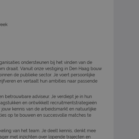
week
ganisaties ondersteunen bij het vinden van de
k om draait. Vanuit onze vestiging in Den Haag bouw
innen de publieke sector. Je voert persoonlijke
ijfveren en vertaalt hun ambities naar passende
en betrouwbare adviseur. Je verdiept je in hun
agstukken en ontwikkelt recruitmentstrategieën
r jouw kennis van de arbeidsmarkt en natuurlijke
ties op te bouwen en succesvolle matches te
kkeling van het team. Je deelt kennis, denkt mee
ger met inzichten over lopende trajecten en