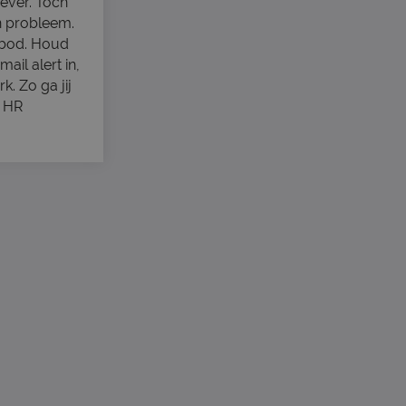
ever. Toch
n probleem.
nbod. Houd
ail alert in,
. Zo ga jij
e HR