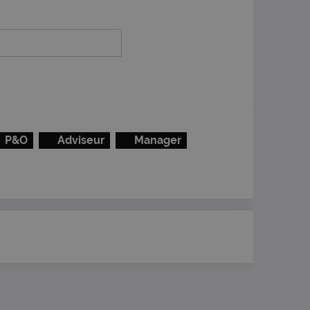
P&O
Adviseur
Manager