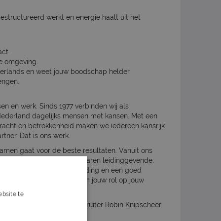
estructureerd werkt en energie haalt uit het
act.
he omgeving.
erlands en weet jouw boodschap helder,
engen.
sen en werk. Sinds 1977 verbinden wij als
Nederland dagelijks mensen met kansen. Met een
dkracht en betrokkenheid maken we iedereen kansrijk
tner. Dat is ons werk.
samen gaat voor de beste resultaten. Vanuit ons
e begeleiding van jouw ervaren leidinggevende,
ters voor een sterke onboarding en een goed
ent, krijg je alle vrijheid om jouw rol op jouw
bsite te
s verder
op met onze Corporate Recruiter Robin Knipscheer
f mobiel 06-53245914