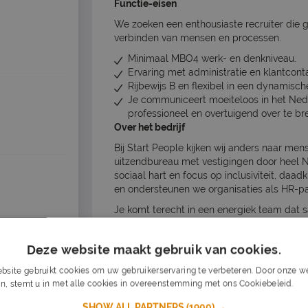
Functie-eisen
We zoeken een enthousiaste recruiter die g
verbinden van mensen en processen.
Minimaal MBO4 werk- en denkniveau.
Ervaring met administratie en klantcont
Rijbewijs B en flexibel in een dynamisc
Je communiceert moeiteloos in het Ned
professioneel en overtuigend over te br
Over het bedrijf
Bij Start People kijken wij anders naar men
uitzendbureau met vestigingen door heel 
sociaal hart en focus op inclusiviteit, daa
en ondersteunen we organisaties als HR-par
Je komt terecht in een energiek team dat 
mooie kantoor in Den Haag werk je onder d
Roel. Hij zorgt samen met de Senior recrui
Deze website maakt gebruik van cookies.
inwerktraject. Zodra je helemaal ingewerkt b
manier in te vullen.
bsite gebruikt cookies om uw gebruikerservaring te verbeteren. Door onze we
n, stemt u in met alle cookies in overeenstemming met ons Cookiebeleid.
Lee
Wil je meer informatie, neem dan contact 
via corporaterecruitment@startpeople.nl o
SHOW ALL PARTNERS
(1900) →