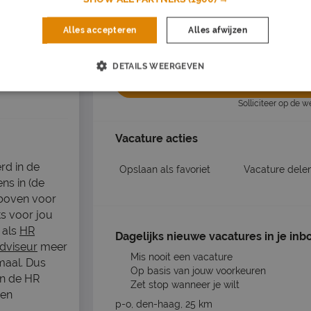
Salarisomschrijving
Alles accepteren
Alles afwijzen
€2700 - €3120 monthly
de >
DETAILS WEERGEVEN
Nu s
Solliciteer op de 
Vacature acties
rd in de
Opslaan als favoriet
Vacature dele
ns in (de
 boven voor
ts voor jou
 als
HR
Dagelijks nieuwe vacatures in je inb
dviseur
meer
Mis nooit een vacature
maal. Dus
Op basis van jouw voorkeuren
en de HR
Zet stop wanneer je wilt
nen
p-o, den-haag, 25 km