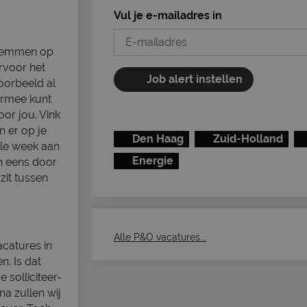
Vul je e-mailadres in
fstemmen op
rvoor het
Job alert instellen
voorbeeld al
ermee kunt
oor jou. Vink
n er op je
Den Haag
Zuid-Holland
lle week aan
Energie
n eens door
zit tussen
Alle P&O vacatures...
acatures in
n. Is dat
 solliciteer-
na zullen wij