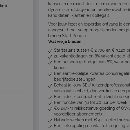
kansen in de markt. Juist die mix van recru
 km)
dynamisch, uitdagend en betekenisvol. Ied
kandidaten, klanten en collega's.
Voor jouw inzet en expertise ontvang je ee
aangevuld met volop mogelijkheden om jeze
binnen Start People.
Wat we je bieden
Startsalaris tussen € 2.700 en € 3.120 b
20 vakantiedagen en 8% vakantiegeld, dit
Een persoonlijk budget van 6%, waarmee 
kopen
Een aantrekkelijke kwartaalbonusregeli
bedrijfsdoelstellingen
Behaal je jouw SEU (uitzendprofessional 
vakvolwassenheid, dan verdien je een p
Een tijdelijk contract met uitzicht op e
Een functie van 36 tot 40 uur per week
€0,24/km reiskostenvergoeding of OV-ve
voordeliger abonnement).
Hybride werken met € 42,- netto thuis
Een fietsregeling en vitaliteitsregeling 