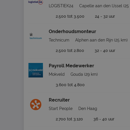
LOGISTIEK24
Capelle aan den IJssel
(25
2.500 tot 3.500
24 - 32 uur
Onderhoudsmonteur
Technicum
Alphen aan den Rijn
(25 km)
2.500 tot 2.800
32 - 40 uur
Payroll Medewerker
Mokveld
Gouda
(29 km)
3.600 tot 4.800
Recruiter
Start People
Den Haag
2.700 tot 3.120
36 - 40 uur