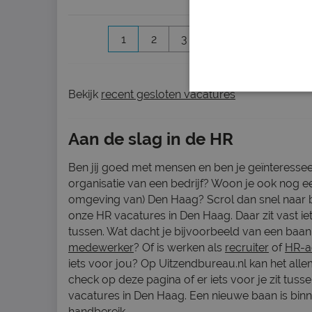
1
2
3
4
5
Volgen
Bekijk
recent gesloten vacatures
Aan de slag in de HR
Ben jij goed met mensen en ben je geïnteressee
organisatie van een bedrijf? Woon je ook nog ee
omgeving van) Den Haag? Scrol dan snel naar
onze HR vacatures in Den Haag. Daar zit vast ie
tussen. Wat dacht je bijvoorbeeld van een baan
medewerker
? Of is werken als
recruiter
of
HR-a
iets voor jou? Op Uitzendbureau.nl kan het alle
check op deze pagina of er iets voor je zit tuss
vacatures in Den Haag. Een nieuwe baan is bin
handbereik.