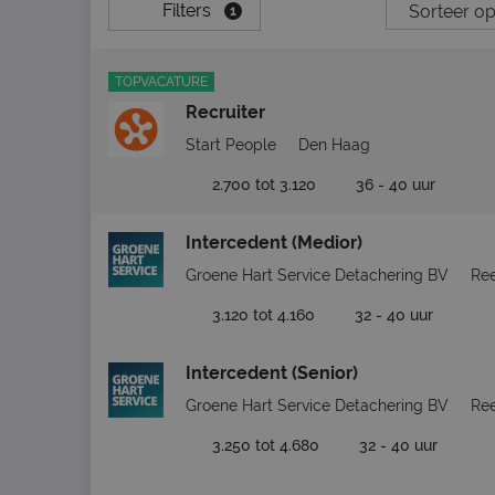
Filters
1
TOPVACATURE
Recruiter
Start People
Den Haag
2.700 tot 3.120
36 - 40 uur
Intercedent (Medior)
Groene Hart Service Detachering BV
Ree
3.120 tot 4.160
32 - 40 uur
Intercedent (Senior)
Groene Hart Service Detachering BV
Ree
3.250 tot 4.680
32 - 40 uur