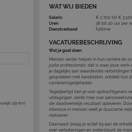
WAT WIJ BIEDEN
Salaris
€ 2.700 tot € 3.120
Uren
36 tot 40 uur per 
Dienstverband
fulltime
VACATUREBESCHRIJVING
Wat je gaat doen
Mensen verder helpen in hun carrière én or
juiste professionals: dat is waar jouw wer
je dagelijks aan waardevolle verbindingen b
gesprekken met kandidaten, ontdekt hun dr
carrièremogelijkheden.
Tegelijkertijd ben je voor opdrachtgevers e
uitdagingen, denkt mee over personeelsvra
uwijk
(29 km)
die daadwerkelijk resultaat opleveren. Doo
interesse in mensen weet je duurzame rela
realiseren.
Daarnaast draag je actief bij aan de ontwi
over verbeteringen en ondersteunt de mana