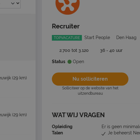
Recruiter
Start People
Den Haag
TOPVACATURE
2.700 tot 3.120
36 - 40 uur
Status
Open
uwijk
(29 km)
Nu solliciteren
Solliciteer op de website van het
uitzendbureau
WAT WIJ VRAGEN
uwijk
(29 km)
Opleiding
Er is geen minimal
Talen
Je beheerst Ne