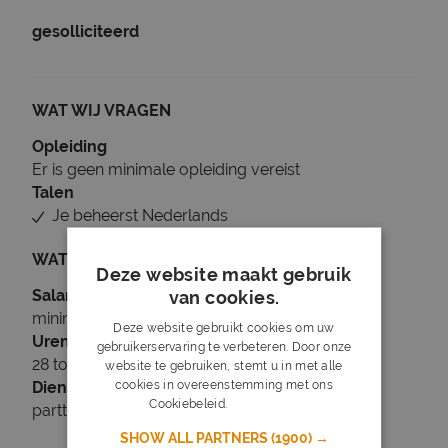
gesolliciteerd
WAT WIJ VRAGEN
Opleiding
Er is geen minimale opleiding vereist
Talen
Je beheerst Nederlands
WAT WIJ BIEDEN
Deze website maakt gebruik
Salaris
van cookies.
minimaal € 15
Deze website gebruikt cookies om uw
Uren
gebruikerservaring te verbeteren. Door onze
28 tot 32 uur per week
website te gebruiken, stemt u in met alle
cookies in overeenstemming met ons
Dienstverband
Cookiebeleid.
Lees verder
parttime
SHOW ALL PARTNERS
(1900) →