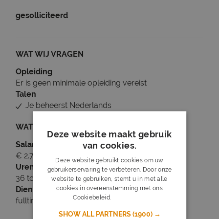
gesolliciteerd
WAT WIJ VRAGEN
Opleiding
Er is geen minimale opleiding vereist
Talen
Je beheerst Nederlands
WAT WIJ BIEDEN
Deze website maakt gebruik
Salaris
van cookies.
€ 2.712 tot € 2.932
Deze website gebruikt cookies om uw
Uren
gebruikerservaring te verbeteren. Door onze
36 tot 40 uur per week
website te gebruiken, stemt u in met alle
cookies in overeenstemming met ons
Dienstverband
Cookiebeleid.
Lees verder
fulltime
SHOW ALL PARTNERS
(1900) →