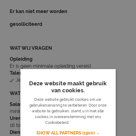
Er kan niet meer worden
gesolliciteerd
WAT WIJ VRAGEN
Opleiding
Er is geen minimale opleiding vereist
Talen
Je beheerst Nederlands
Deze website maakt gebruik
van cookies.
WAT WIJ BIEDEN
Deze website gebruikt cookies om uw
Salaris
gebruikerservaring te verbeteren. Door onze
minimaal € 2.255
website te gebruiken, stemt u in met alle
cookies in overeenstemming met ons
Uren
Cookiebeleid.
Lees verder
16 tot 24 uur per week
Dienstverband
SHOW ALL PARTNERS
(1900) →