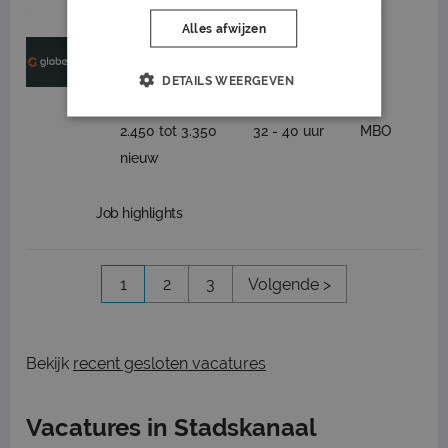
Alles afwijzen
Bestrijder eikenprocessierups regio
Stadskanaal
DETAILS WEERGEVEN
Globen
Stadskanaal
2.450 tot 3.350
32 - 40 uur
MBO
nieuw
Job highlights
1
2
3
Volgende >
Bekijk
recent gesloten vacatures
Vacatures in Stadskanaal