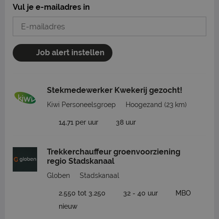
Vul je e-mailadres in
Job alert instellen
Stekmedewerker Kwekerij gezocht!
Kiwi Personeelsgroep
Hoogezand
(23 km)
14,71 per uur
38 uur
Trekkerchauffeur groenvoorziening
regio Stadskanaal
Globen
Stadskanaal
2.550 tot 3.250
32 - 40 uur
MBO
nieuw