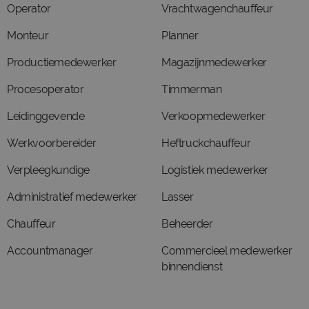
Operator
Vrachtwagenchauffeur
Monteur
Planner
Productiemedewerker
Magazijnmedewerker
Procesoperator
Timmerman
Leidinggevende
Verkoopmedewerker
Werkvoorbereider
Heftruckchauffeur
Verpleegkundige
Logistiek medewerker
Administratief medewerker
Lasser
Chauffeur
Beheerder
Accountmanager
Commercieel medewerker
binnendienst