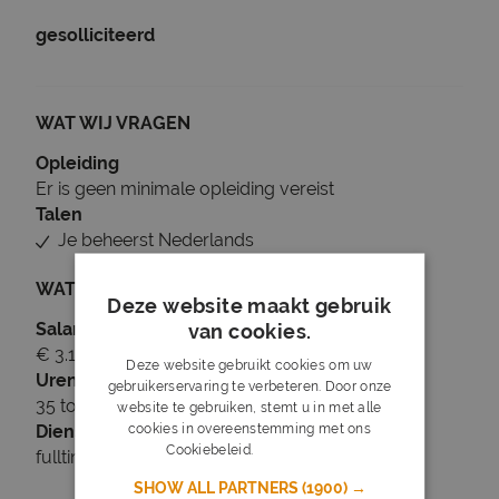
gesolliciteerd
WAT WIJ VRAGEN
Opleiding
Er is geen minimale opleiding vereist
Talen
Je beheerst Nederlands
WAT WIJ BIEDEN
Deze website maakt gebruik
Salaris
van cookies.
€ 3.163 tot € 3.691
Deze website gebruikt cookies om uw
Uren
gebruikerservaring te verbeteren. Door onze
35 tot 36 uur per week
website te gebruiken, stemt u in met alle
cookies in overeenstemming met ons
Dienstverband
Cookiebeleid.
Lees verder
fulltime
SHOW ALL PARTNERS
(1900) →