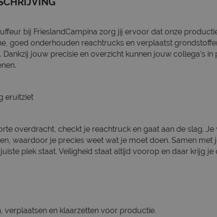
SCHRIJVING
ffeur bij FrieslandCampina zorg jij ervoor dat onze productie n
, goed onderhouden reachtrucks en verplaatst grondstoffen 
 Dankzij jouw precisie en overzicht kunnen jouw collega’s in
enen.
eruitziet
orte overdracht, checkt je reachtruck en gaat aan de slag. Je
sen, waardoor je precies weet wat je moet doen. Samen met j
 juiste plek staat. Veiligheid staat altijd voorop en daar krijg j
n, verplaatsen en klaarzetten voor productie.