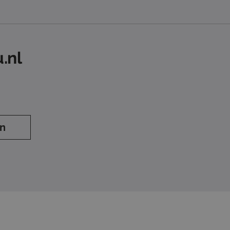
.nl
en