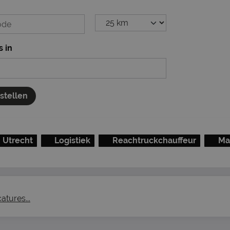
s in
nstellen
Utrecht
Logistiek
Reachtruckchauffeur
Ma
atures...