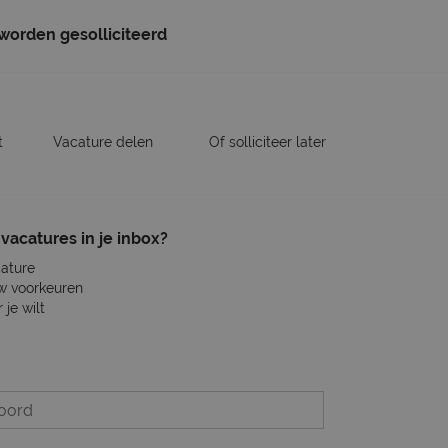
 worden gesolliciteerd
t
Vacature delen
Of solliciteer later
vacatures in je inbox?
cature
w voorkeuren
je wilt