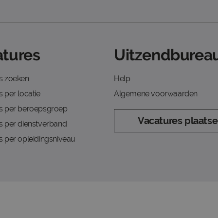
tures
Uitzendbureau
s zoeken
Help
 per locatie
Algemene voorwaarden
s per beroepsgroep
Vacatures plaats
s per dienstverband
s per opleidingsniveau