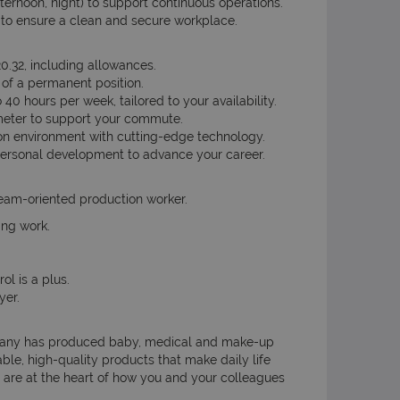
fternoon, night) to support continuous operations.
 to ensure a clean and secure workplace.
0.32, including allowances.
of a permanent position.
40 hours per week, tailored to your availability.
meter to support your commute.
on environment with cutting-edge technology.
 personal development to advance your career.
team-oriented production worker.
ing work.
ol is a plus.
yer.
mpany has produced baby, medical and make-up
able, high-quality products that make daily life
on are at the heart of how you and your colleagues