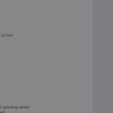
l
(27 km)
e opleiding vereist
gels