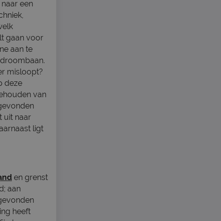
t naar een
chniek,
welk
ilt gaan voor
ine aan te
w droombaan.
eer misloopt?
Op deze
 gehouden van
 gevonden
 uit naar
aarnaast ligt
.
and
en grenst
d; aan
 gevonden
ing heeft