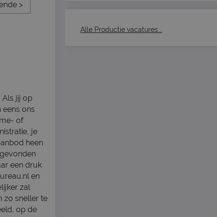
ende >
Alle Productie vacatures...
Als jij op
n eens ons
ime- of
istratie, je
 aanbod heen
ie gevonden
aar een druk
ureau.nl en
ijker zal
 zo sneller te
eld, op de