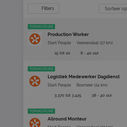
Filters
TOPVACATURE
Production Worker
Start People
Veenendaal
(27 km)
15 tot 20
8 - 40 uur
TOPVACATURE
Logistiek Medewerker Dagdienst
Start People
Boxmeer
(24 km)
3.370 tot 3.425
38 - 40 uur
TOPVACATURE
Allround Monteur