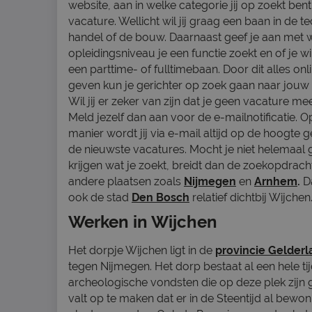
website, aan in welke categorie jij op zoekt ben
vacature. Wellicht wil jij graag een baan in de te
handel of de bouw. Daarnaast geef je aan met 
opleidingsniveau je een functie zoekt en of je w
een parttime- of fulltimebaan. Door dit alles onl
geven kun je gerichter op zoek gaan naar jou
Wil jij er zeker van zijn dat je geen vacature m
Meld jezelf dan aan voor de e-mailnotificatie. 
manier wordt jij via e-mail altijd op de hoogte
de nieuwste vacatures. Mocht je niet helemaal
krijgen wat je zoekt, breidt dan de zoekopdracht
andere plaatsen zoals
Nijmegen
en
Arnhem
.
D
ook de stad
Den Bosch
relatief dichtbij Wijchen
Werken in Wijchen
Het dorpje Wijchen ligt in de
provincie Gelderl
tegen Nijmegen. Het dorp bestaat al een hele tij
archeologische vondsten die op deze plek zijn
valt op te maken dat er in de Steentijd al bewon