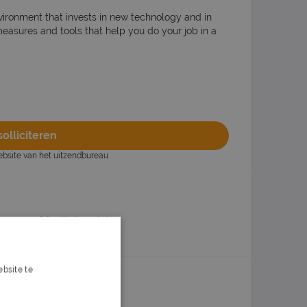
vironment that invests in new technology and in
 measures and tools that help you do your job in a
olliciteren
website van het uitzendbureau
n
Of solliciteer later
bsite te
s verder
ox?