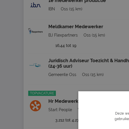
1e medewerker productie
IBN
Oss
(15 km)
Meldkamer Medewerker
BJ Flexpartners
Oss
(15 km)
16,44 tot 19
Juridisch Adviseur Toezicht & Hand
(24-36 uur)
Gemeente Oss
Oss
(15 km)
TOPVACATURE
Hr Medewerker
Start People
Veenendaal
(27 km)
Deze we
gebruike
3.212 tot 4.271
32 - 40 uur