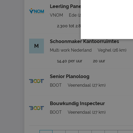
Leerling Paneelbouwer
VNOM
Ede
(25 km)
2.300 tot 2.800 per maand
38 - 40
Schoonmaker Kantoorruimtes
M
Multi work Nederland
Veghel
(26 km)
14,40 per uur
20 uur
Senior Planoloog
BOOT
Veenendaal
(27 km)
Bouwkundig Inspecteur
BOOT
Veenendaal
(27 km)