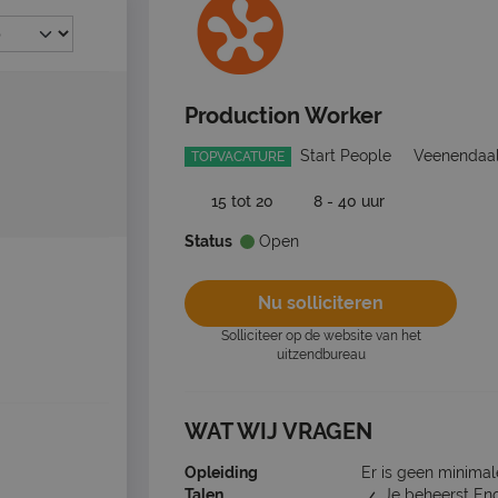
Production Worker
Start People
Veenendaa
TOPVACATURE
15 tot 20
8 - 40 uur
Status
Open
Nu solliciteren
Solliciteer op de website van het
uitzendbureau
WAT WIJ VRAGEN
Opleiding
Er is geen minimal
Talen
Je beheerst En