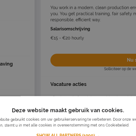
You work in a modern, clean production en
you. You get practical training, fair safety
responsible, efficient way.
Salarisomschrijving
€15 - €20 hourly
Nu s
having
Solliciteer op de 
Vacature acties
Opslaan als favoriet
Vacature dele
Deze website maakt gebruik van cookies.
bsite gebruikt cookies om uw gebruikerservaring te verbeteren. Door onze we
n, stemt u in met alle cookies in overeenstemming met ons Cookiebeleid.
Lee
Dagelijks nieuwe vacatures in je inb
SHOW ALL PARTNERS
(1900) →
Mis nooit een vacature