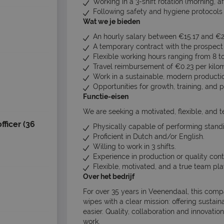
Working in a 3-shift rotation (morning, a
Following safety and hygiene protocols
Wat we je bieden
An hourly salary between €15.17 and €2
A temporary contract with the prospect 
Flexible working hours ranging from 8 to 
Travel reimbursement of €0.23 per kilo
Work in a sustainable, modern producti
Opportunities for growth, training, and
Functie-eisen
We are seeking a motivated, flexible, and 
ficer (36
Physically capable of performing stand
Proficient in Dutch and/or English.
Willing to work in 3 shifts.
Experience in production or quality contr
Flexible, motivated, and a true team pla
Over het bedrijf
For over 35 years in Veenendaal, this co
wipes with a clear mission: offering sustain
easier. Quality, collaboration and innovati
work.