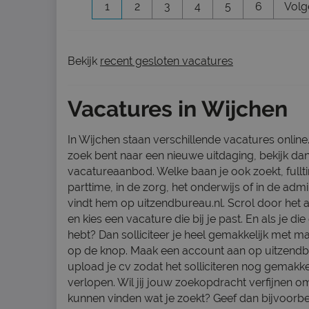
1
2
3
4
5
6
Volg
Bekijk
recent gesloten vacatures
Vacatures in Wijchen
In Wijchen staan verschillende vacatures online. 
zoek bent naar een nieuwe uitdaging, bekijk da
vacatureaanbod. Welke baan je ook zoekt, fullt
parttime, in de zorg, het onderwijs of in de admin
vindt hem op uitzendbureau.nl. Scrol door het
en kies een vacature die bij je past. En als je d
hebt? Dan solliciteer je heel gemakkelijk met m
op de knop. Maak een account aan op uitzendb
upload je cv zodat het solliciteren nog gemakkel
verlopen. Wil jij jouw zoekopdracht verfijnen om
kunnen vinden wat je zoekt? Geef dan bijvoorbe