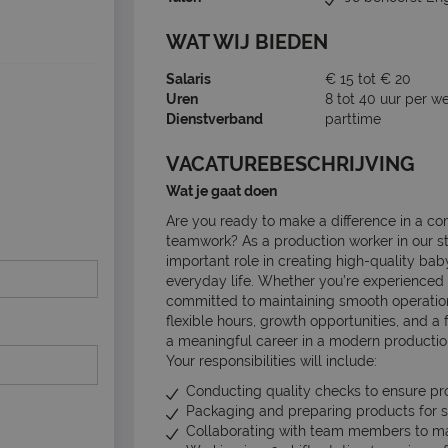
WAT WIJ BIEDEN
Salaris
€ 15 tot € 20
Uren
8 tot 40 uur per w
Dienstverband
parttime
VACATUREBESCHRIJVING
Wat je gaat doen
Are you ready to make a difference in a com
teamwork? As a production worker in our sta
important role in creating high-quality ba
everyday life. Whether you’re experienced o
committed to maintaining smooth operation
flexible hours, growth opportunities, and a f
a meaningful career in a modern productio
Your responsibilities will include:
Conducting quality checks to ensure pr
Packaging and preparing products for s
Collaborating with team members to main