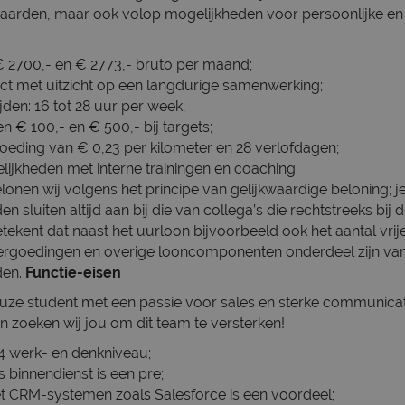
arden, maar ook volop mogelijkheden voor persoonlijke en 
€ 2700,- en € 2773,- bruto per maand;
ct met uitzicht op een langdurige samenwerking;
jden: 16 tot 28 uur per week;
 € 100,- en € 500,- bij targets;
oeding van € 0,23 per kilometer en 28 verlofdagen;
ijkheden met interne trainingen en coaching.
elonen wij volgens het principe van gelijkwaardige beloning; j
 sluiten altijd aan bij die van collega’s die rechtstreeks bij
 betekent dat naast het uurloon bijvoorbeeld ook het aantal vri
ergoedingen en overige looncomponenten onderdeel zijn van
den.
Functie-eisen
ieuze student met een passie voor sales en sterke communica
 zoeken wij jou om dit team te versterken!
 werk- en denkniveau;
s binnendienst is een pre;
 CRM-systemen zoals Salesforce is een voordeel;