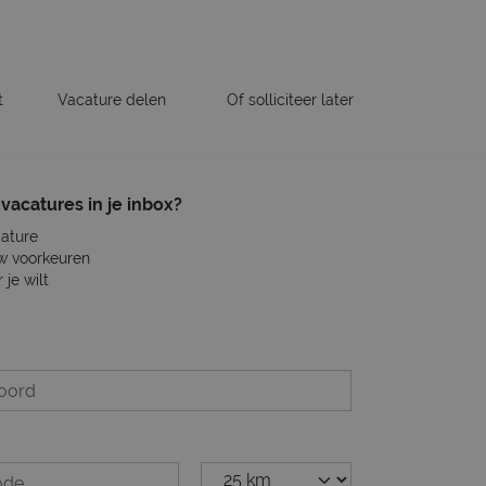
t
Vacature delen
Of solliciteer later
vacatures in je inbox?
cature
w voorkeuren
je wilt