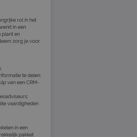
grijke rol in het
werkt in een
 plant en
teem zorg je voor
;
nformatie te delen;
hulp van een CRM-
esadviseurs;
iële vaardigheden
kkelen in een
ekkelijk pakket