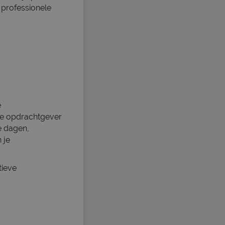
professionele
e
 de opdrachtgever
je dagen,
 je
tieve