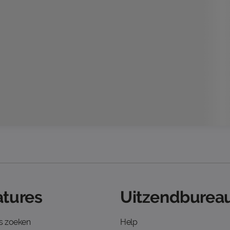
tures
Uitzendbureau
s zoeken
Help