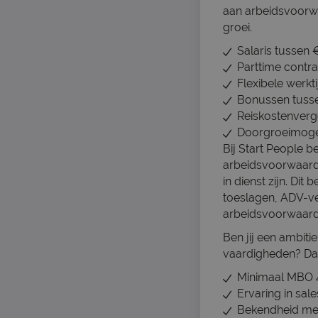
aan arbeidsvoorwa
groei.
Salaris tussen 
Parttime contra
Flexibele werkti
Bonussen tussen
Reiskostenverg
Doorgroeimogel
Bij Start People b
arbeidsvoorwaarden
in dienst zijn. Dit
toeslagen, ADV-v
arbeidsvoorwaar
Ben jij een ambit
vaardigheden? Dan
Minimaal MBO 4
Ervaring in sale
Bekendheid met