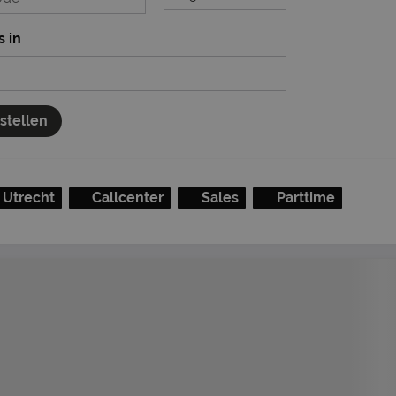
s in
nstellen
Utrecht
Callcenter
Sales
Parttime