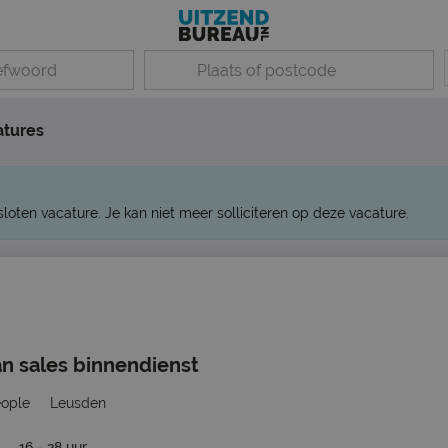
atures
sloten vacature. Je kan niet meer solliciteren op deze vacature.
n sales binnendienst
eople
Leusden
16 - 28 uur