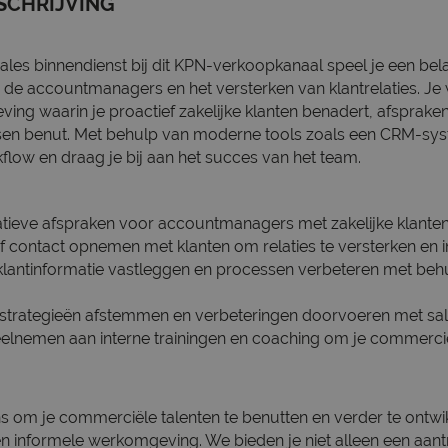
SCHRIJVING
sales binnendienst bij dit KPN-verkoopkanaal speel je een belan
de accountmanagers en het versterken van klantrelaties. Je 
ng waarin je proactief zakelijke klanten benadert, afspraken
en benut. Met behulp van moderne tools zoals een CRM-sys
kflow en draag je bij aan het succes van het team.
atieve afspraken voor accountmanagers met zakelijke klanten
ef contact opnemen met klanten om relaties te versterken en i
 klantinformatie vastleggen en processen verbeteren met be
trategieën afstemmen en verbeteringen doorvoeren met sal
eelnemen aan interne trainingen en coaching om je commerc
ans om je commerciële talenten te benutten en verder te ontwi
 informele werkomgeving. We bieden je niet alleen een aantr