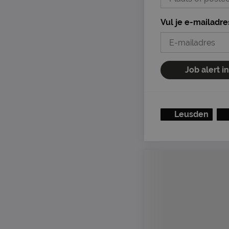
Vul je e-mailadre
Job alert i
Leusden