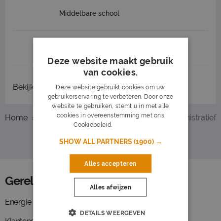
Middelbare school
1
2
3
Volgende >
Deze website maakt gebruik
van cookies.
Bekijk
recent gesloten vacatures
Deze website gebruikt cookies om uw
gebruikerservaring te verbeteren. Door onze
website te gebruiken, stemt u in met alle
cookies in overeenstemming met ons
Home
Overzicht vacatures
Deventer
Administratief
Cookiebeleid.
Lees verder
SHOW ALL PARTNERS
(1900) →
Alles accepteren
Gerelateerde functies
Alles afwijzen
Energie
Leidinggevende
DETAILS WEERGEVEN