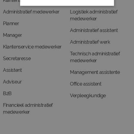
Klantenservice
Receptioniste
Administratief medewerker
Logistiek administratief
medewerker
Planner
Administratief assistent
Manager
Administratief werk
Klantenservice medewerker
Technisch administratief
Secretaresse
medewerker
Assistent
Management assistente
Adviseur
Office assistent
B2B
Verpleegkundige
Financieel administratief
medewerker