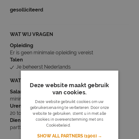
gesolliciteerd
WAT WIJ VRAGEN
Opleiding
Er is geen minimale opleiding vereist
Talen
Je beheerst Nederlands
WAT WIJ BIEDEN
Deze website maakt gebruik
Salaris
van cookies.
minimaal € 16
Deze website gebruikt cookies om uw
Uren
gebruikerservaring te verbeteren. Door onze
20 tot 40 uur per week
website te gebruiken, stemt u in met alle
cookies in overeenstemming met ons
Dienstverband
Cookiebeleid.
Lees verder
parttime
SHOW ALL PARTNERS
(1900) →