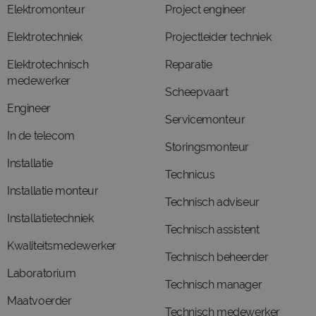
Elektromonteur
Project engineer
Elektrotechniek
Projectleider techniek
Elektrotechnisch
Reparatie
medewerker
Scheepvaart
Engineer
Servicemonteur
In de telecom
Storingsmonteur
Installatie
Technicus
Installatie monteur
Technisch adviseur
Installatietechniek
Technisch assistent
Kwaliteitsmedewerker
Technisch beheerder
Laboratorium
Technisch manager
Maatvoerder
Technisch medewerker