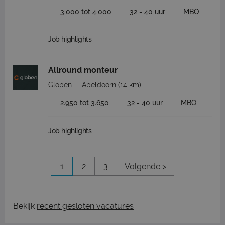
3.000 tot 4.000
32 - 40 uur
MBO
Job highlights
Allround monteur
Globen
Apeldoorn
(14 km)
2.950 tot 3.650
32 - 40 uur
MBO
Job highlights
1
2
3
Volgende >
Bekijk
recent gesloten vacatures