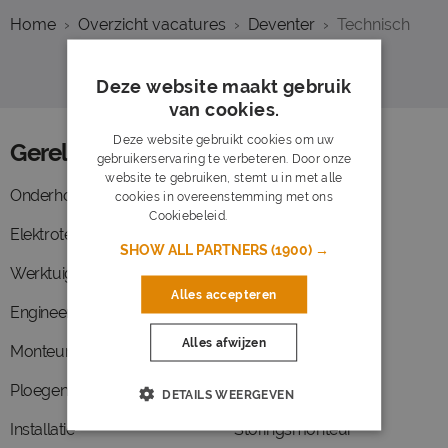
Home
Overzicht vacatures
Deventer
Technisch
Deze website maakt gebruik
van cookies.
Deze website gebruikt cookies om uw
Gerelateerde functies
gebruikerservaring te verbeteren. Door onze
website te gebruiken, stemt u in met alle
Onderhoud
Energie
cookies in overeenstemming met ons
Cookiebeleid.
Lees verder
Elektrotechniek
Werkvoorbereider
SHOW ALL PARTNERS
(1900) →
Werktuigbouwkunde
Vapro
Alles accepteren
Engineer
Assemblage
Alles afwijzen
Monteur
Elektromonteur
Ploegendienst
Operator
DETAILS WEERGEVEN
Installatie
Storingsmonteur