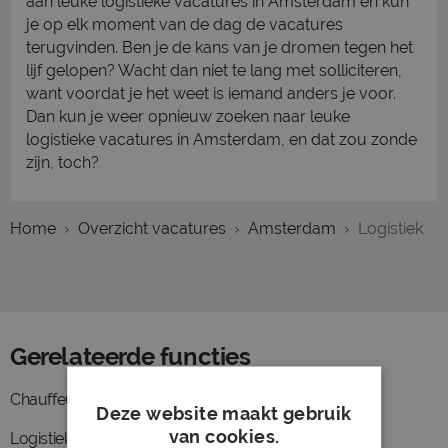
aan leuke logistieke vacatures in Amsterdam en kun
je op elk moment van de dag de vacatures
terugvinden. Ben je de kans van je dromen tegen het
lijf gelopen? Wacht dan niet te lang met solliciteren,
want voordat je het weet is iemand anders je voor.
Dan kun je weer opnieuw zoeken naar leuke
logistieke vacatures in Amsterdam, en dat zou zonde
zijn, toch?
Home
Overzicht vacatures
Amsterdam
Logistiek
Gerelateerde functies
Chauffeur
Voorraadbeheer
Deze website maakt gebruik
van cookies.
Logistiek medewerker
Koerier