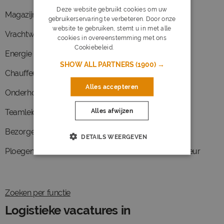
Deze website gebruikt cookies om uw
Magazijnmedewerker
Operator
gebruikerservaring te verbeteren. Door onze
website te gebruiken, stemt u in met alle
Vrachtwagenchauffeur
Heftruckchauffeur
cookies in overeenstemming met ons
Cookiebeleid.
Lees verder
Energie
Leidinggevende
SHOW ALL PARTNERS
(1900) →
Chauffeur ce
Orderpicker
Alles accepteren
Onderhoud
Brandweer
Alles afwijzen
Teamleider
Buschauffeur
Bezorger
Taxichauffeur
DETAILS WEERGEVEN
Ploegendienst
Internationaal chauffeur
Zoeken per functie
Logistieke vacatures in