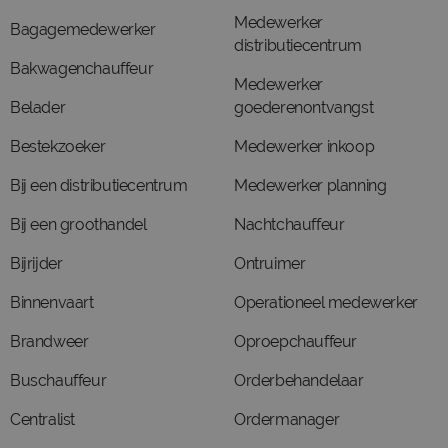
Medewerker
Bagagemedewerker
distributiecentrum
Bakwagenchauffeur
Medewerker
Belader
goederenontvangst
Bestekzoeker
Medewerker inkoop
Bij een distributiecentrum
Medewerker planning
Bij een groothandel
Nachtchauffeur
Bijrijder
Ontruimer
Binnenvaart
Operationeel medewerker
Brandweer
Oproepchauffeur
Buschauffeur
Orderbehandelaar
Centralist
Ordermanager