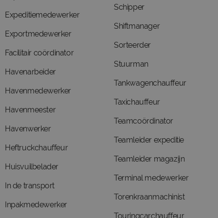
Schipper
Expeditiemedewerker
Shiftmanager
Exportmedewerker
Sorteerder
Facilitair coördinator
Stuurman
Havenarbeider
Tankwagenchauffeur
Havenmedewerker
Taxichauffeur
Havenmeester
Teamcoördinator
Havenwerker
Teamleider expeditie
Heftruckchauffeur
Teamleider magazijn
Huisvuilbelader
Terminal medewerker
In de transport
Torenkraanmachinist
Inpakmedewerker
Touringcarchauffeur