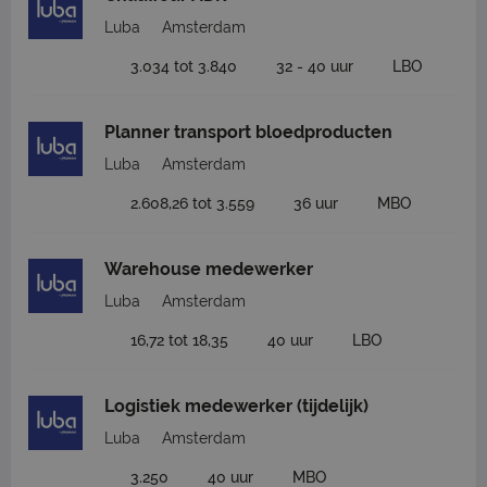
Luba
Amsterdam
3.034 tot 3.840
32 - 40 uur
LBO
Planner transport bloedproducten
Luba
Amsterdam
2.608,26 tot 3.559
36 uur
MBO
Warehouse medewerker
Luba
Amsterdam
16,72 tot 18,35
40 uur
LBO
Logistiek medewerker (tijdelijk)
Luba
Amsterdam
3.250
40 uur
MBO