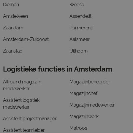
Diemen
Weesp
Amstelveen
Assendelft
Zaandam
Purmerend
Amsterdam-Zuidoost
Aalsmeer
Zaanstad
Uithoorn
Logistieke functies in Amsterdam
Allround magazijn
Magazijnbeheerder
medewerker
Magazijnchef
Assistent logistiek
Magazijnmedewerker
medewerker
Magazijnwerk
Assistent projectmanager
Matroos
Assistent teamleider