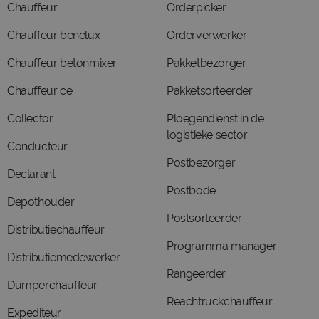
Chauffeur
Orderpicker
Chauffeur benelux
Orderverwerker
Chauffeur betonmixer
Pakketbezorger
Chauffeur ce
Pakketsorteerder
Collector
Ploegendienst in de
logistieke sector
Conducteur
Postbezorger
Declarant
Postbode
Depothouder
Postsorteerder
Distributiechauffeur
Programma manager
Distributiemedewerker
Rangeerder
Dumperchauffeur
Reachtruckchauffeur
Expediteur