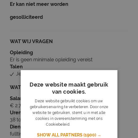
Er kan niet meer worden
gesolliciteerd
WAT WIJ VRAGEN
Opleiding
Er is geen minimale opleiding vereist
Talen
Je beheerst Nederlands
Deze website maakt gebruik
WAT WIJ BIEDEN
van cookies.
Salaris
Deze website gebruikt cookies om uw
€ 2.700 tot € 3.000
gebruikerservaring te verbeteren. Door onze
Uren
website te gebruiken, stemt u in met alle
cookies in overeenstemming met ons
38 tot 40 uur per week
Cookiebeleid.
Lees verder
Dienstverband
fulltime
SHOW ALL PARTNERS
(1900) →