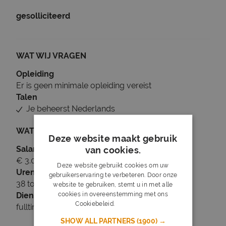
gesolliciteerd
WAT WIJ VRAGEN
Opleiding
Er is geen minimale opleiding vereist
Talen
Je beheerst Nederlands
WAT WIJ BIEDEN
Deze website maakt gebruik
Salaris
van cookies.
€ 3.000 tot € 3.300
Deze website gebruikt cookies om uw
Uren
gebruikerservaring te verbeteren. Door onze
38 tot 40 uur per week
website te gebruiken, stemt u in met alle
cookies in overeenstemming met ons
Dienstverband
Cookiebeleid.
Lees verder
fulltime
SHOW ALL PARTNERS
(1900) →