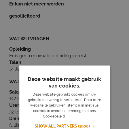
Er kan niet meer worden
gesolliciteerd
WAT WIJ VRAGEN
Opleiding
Er is geen minimale opleiding vereist
Talen
Je beheerst Nederlands
Deze website maakt gebruik
WAT WIJ BIEDEN
van cookies.
Salaris
Deze website gebruikt cookies om uw
€ 2.600 tot € 3.500
gebruikerservaring te verbeteren. Door onze
Uren
website te gebruiken, stemt u in met alle
cookies in overeenstemming met ons
32 tot 40 uur per week
Cookiebeleid.
Lees verder
Dienstverband
fulltime
SHOW ALL PARTNERS
(1900) →