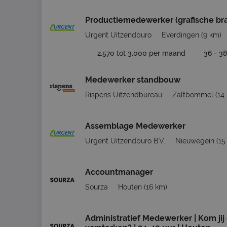
Productiemedewerker (grafische br
Urgent Uitzendburo
Everdingen
(9 km)
2.570 tot 3.000 per maand
36 - 38
Medewerker standbouw
Rispens Uitzendbureau
Zaltbommel
(14
Assemblage Medewerker
Urgent Uitzendburo B.V.
Nieuwegein
(15
Accountmanager
Sourza
Houten
(16 km)
Administratief Medewerker | Kom jij