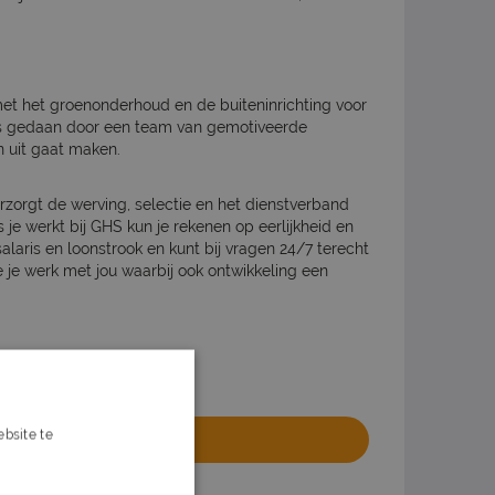
et het groenonderhoud en de buiteninrichting voor
ks gedaan door een team van gemotiveerde
n uit gaat maken.
rzorgt de werving, selectie en het dienstverband
ls je werkt bij GHS kun je rekenen op eerlijkheid en
alaris en loonstrook en kunt bij vragen 24/7 terecht
 je werk met jou waarbij ook ontwikkeling een
bsite te
olliciteren
s verder
website van het uitzendbureau