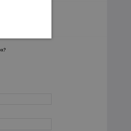
n
Of solliciteer later
ox?