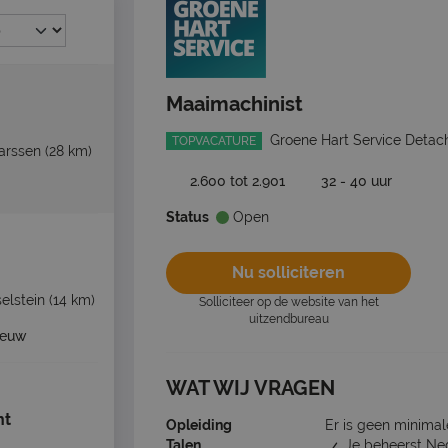
Maaimachinist
Groene Hart Service Detac
TOPVACATURE
arssen
(28 km)
2.600 tot 2.901
32 - 40 uur
Status
Open
Nu solliciteren
selstein
(14 km)
Solliciteer op de website van het
uitzendbureau
ieuw
WAT WIJ VRAGEN
ht
Opleiding
Er is geen minimal
Talen
Je beheerst Ne