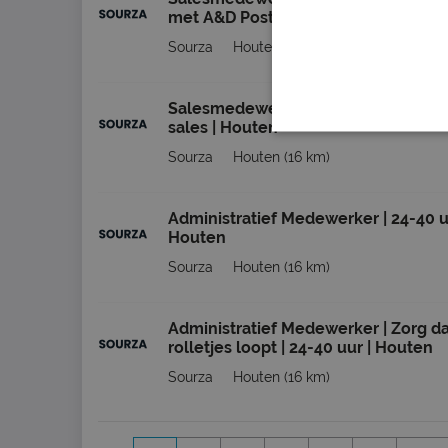
met A&D Post | Houten
Sourza
Houten
(16 km)
Salesmedewerker | 24-40 uur | Ervar
sales | Houten
Sourza
Houten
(16 km)
Administratief Medewerker | 24-40 u
Houten
Sourza
Houten
(16 km)
Administratief Medewerker | Zorg da
rolletjes loopt | 24-40 uur | Houten
Sourza
Houten
(16 km)