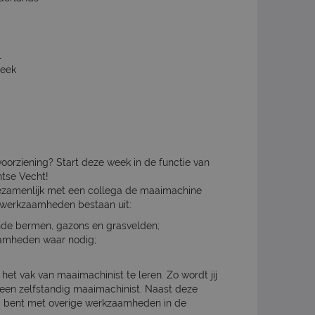
1
week
voorziening? Start deze week in de functie van
htse Vecht!
 gezamenlijk met een collega de maaimachine
e werkzaamheden bestaan uit:
nde bermen, gazons en grasvelden;
aamheden waar nodig;
d het vak van maaimachinist te leren. Zo wordt jij
 een zelfstandig maaimachinist. Naast deze
ig bent met overige werkzaamheden in de