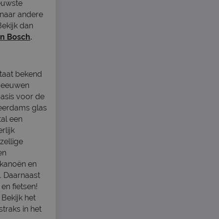
ieuwste
 naar andere
ekijk dan
n Bosch
.
staat bekend
le eeuwen
basis voor de
Leerdams glas
al een
rlijk
zellige
en
 kanoën en
e. Daarnaast
en fietsen!
Bekijk het
traks in het