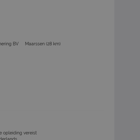
hering BV
Maarssen
(28 km)
e opleiding vereist
derlands