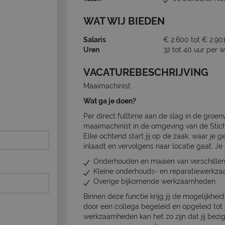
WAT WIJ BIEDEN
Salaris
€ 2.600 tot € 2.90
Uren
32 tot 40 uur per 
VACATUREBESCHRIJVING
Maaimachinist
Wat ga je doen?
Per direct fulltime aan de slag in de groen
maaimachinist in de omgeving van de Stic
Elke ochtend start jij op de zaak, waar je
inlaadt en vervolgens naar locatie gaat. J
Onderhouden en maaien van verschille
Kleine onderhouds- en reparatiewerkz
Overige bijkomende werkzaamheden
Binnen deze functie krijg jij de mogelijkhei
door een collega begeleid en opgeleid tot
werkzaamheden kan het zo zijn dat jij bez