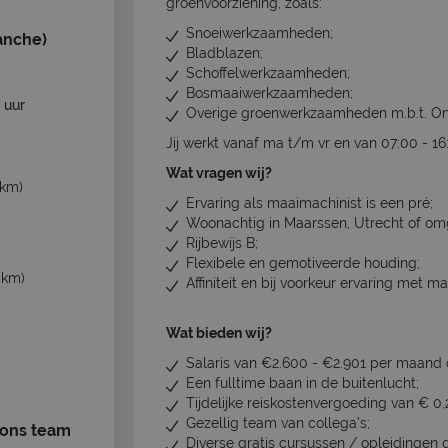
groenvoorziening, zoals:
Snoeiwerkzaamheden;
anche)
Bladblazen;
Schoffelwerkzaamheden;
Bosmaaiwerkzaamheden;
 uur
Overige groenwerkzaamheden m.b.t. O
Jij werkt vanaf ma t/m vr en van 07:00 - 16
Wat vragen wij?
 km)
Ervaring als maaimachinist is een pré;
Woonachtig in Maarssen, Utrecht of om
Rijbewijs B;
Flexibele en gemotiveerde houding;
 km)
Affiniteit en bij voorkeur ervaring met m
Wat bieden wij?
Salaris van €2.600 - €2.901 per maand o.
Een fulltime baan in de buitenlucht;
Tijdelijke reiskostenvergoeding van € 0,
Gezellig team van collega's;
 ons team
Diverse gratis cursussen / opleidingen d