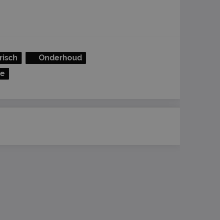
risch
Onderhoud
e