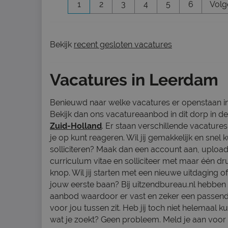
1
2
3
4
5
6
Volg
Bekijk
recent gesloten vacatures
Vacatures in Leerdam
Benieuwd naar welke vacatures er openstaan 
Bekijk dan ons vacatureaanbod in dit dorp in d
Zuid-Holland
. Er staan verschillende vacature
je op kunt reageren. Wil jij gemakkelijk en snel
solliciteren? Maak dan een account aan, upload
curriculum vitae en solliciteer met maar één dr
knop. Wil jij starten met een nieuwe uitdaging of 
jouw eerste baan? Bij uitzendbureau.nl hebben 
aanbod waardoor er vast en zeker een passen
voor jou tussen zit. Heb jij toch niet helemaal 
wat je zoekt? Geen probleem. Meld je aan voor