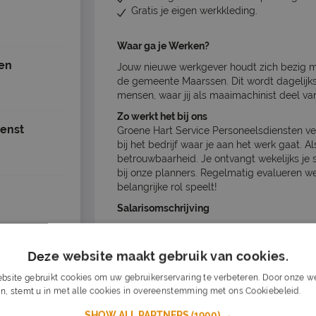
Gratis je eigen werkkleding.
Waar ga je Werken?
ten
Jouw nieuwe werkgever houdt zich bezig m
de gemeente Maarssen. Dit wordt dagelij
mensen, waar jij als maaimachinist deel va
Zo werkt het bij ons
enst
Groene Hart Service Personeelsdiensten ve
bij het bedrijf waar je aan het werk gaat. A
betrouwbaarheid. Je ontvangt wekelijks je s
bij onze planners. Regelmatig evalueren we
belangrijke rol speelt!
Salarisomschrijving
€ 2.600 - € 2.901 per maand
euwegein
(15
Deze website maakt gebruik van cookies.
bsite gebruikt cookies om uw gebruikerservaring te verbeteren. Door onze we
Nu s
n, stemt u in met alle cookies in overeenstemming met ons Cookiebeleid.
Lee
Solliciteer op de 
uw mee
SHOW ALL PARTNERS
(1900) →