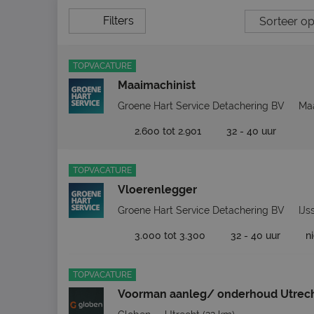
Filters
TOPVACATURE
Maaimachinist
Groene Hart Service Detachering BV
Ma
2.600 tot 2.901
32 - 40 uur
TOPVACATURE
Vloerenlegger
Groene Hart Service Detachering BV
IJs
3.000 tot 3.300
32 - 40 uur
n
TOPVACATURE
Voorman aanleg/ onderhoud Utrec