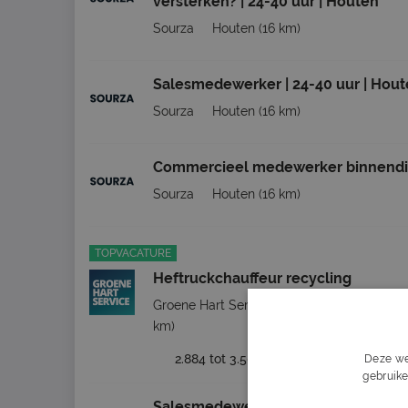
versterken? | 24-40 uur | Houten
Sourza
Houten
(16 km)
Salesmedewerker | 24-40 uur | Hou
Sourza
Houten
(16 km)
Commercieel medewerker binnendi
Sourza
Houten
(16 km)
TOPVACATURE
Heftruckchauffeur recycling
Groene Hart Service Detachering BV
Ni
km)
2.884 tot 3.508
32 - 40 uur
Deze we
gebruike
Salesmedewerker (24-40 uur) | Bo