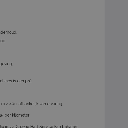
nderhoud.
:00.
geving;
achines is een pré;
b.v. 40u, afhankelijk van ervaring;
25 per kilometer;
ie je via Groene Hart Service kan behalen;