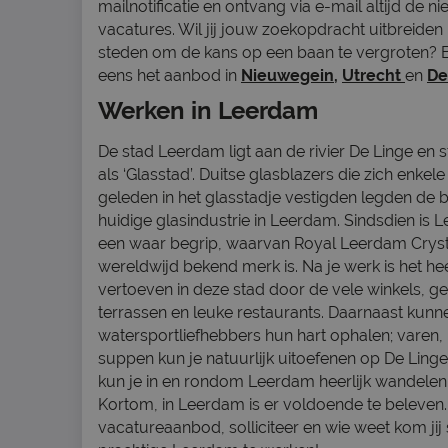
mailnotificatie en ontvang via e-mail altijd de n
vacatures. Wil jij jouw zoekopdracht uitbreiden
steden om de kans op een baan te vergroten? B
eens het aanbod in
Nieuwegein
,
Utrecht
en
De
Werken in Leerdam
De stad Leerdam ligt aan de rivier De Linge en 
als ‘Glasstad’. Duitse glasblazers die zich enke
geleden in het glasstadje vestigden legden de 
huidige glasindustrie in Leerdam. Sindsdien is 
een waar begrip, waarvan Royal Leerdam Cryst
wereldwijd bekend merk is. Na je werk is het hee
vertoeven in deze stad door de vele winkels, ge
terrassen en leuke restaurants. Daarnaast kunn
watersportliefhebbers hun hart ophalen; varen,
suppen kun je natuurlijk uitoefenen op De Ling
kun je in en rondom Leerdam heerlijk wandelen 
Kortom, in Leerdam is er voldoende te beleven. 
vacatureaanbod, solliciteer en wie weet kom jij s