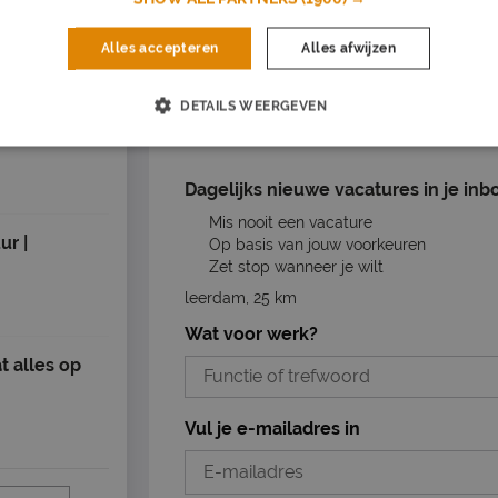
Vacature acties
Alles accepteren
Alles afwijzen
Opslaan als favoriet
Vacature dele
DETAILS WEERGEVEN
ing in
Dagelijks nieuwe vacatures in je inb
Mis nooit een vacature
ur |
Op basis van jouw voorkeuren
Zet stop wanneer je wilt
leerdam, 25 km
Wat voor werk?
t alles op
Vul je e-mailadres in