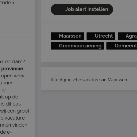
ende >
Job alert instellen
Maarssen
Utrecht
Agra
Groenvoorziening
Gemeent
in Leerdam?
e
provincie
s open waar
Alle Agrarische vacatures in Maarssen...
 kunnen
 je
uk op de
is dit pas
wij een groot
de vacature
kunnen vinden
 de e-