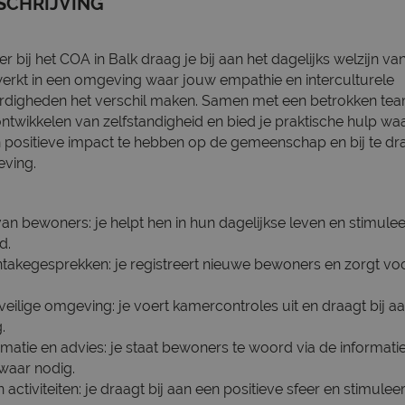
SCHRIJVING
 bij het COA in Balk draag je bij aan het dagelijks welzijn v
rkt in een omgeving waar jouw empathie en interculturele
digheden het verschil maken. Samen met een betrokken tea
ntwikkelen van zelfstandigheid en bied je praktische hulp waar
positieve impact te hebben op de gemeenschap en bij te dr
eving.
n bewoners: je helpt hen in hun dagelijkse leven en stimulee
d.
intakegesprekken: je registreert nieuwe bewoners en zorgt v
veilige omgeving: je voert kamercontroles uit en draagt bij a
.
matie en advies: je staat bewoners te woord via de informatie
waar nodig.
 activiteiten: je draagt bij aan een positieve sfeer en stimule