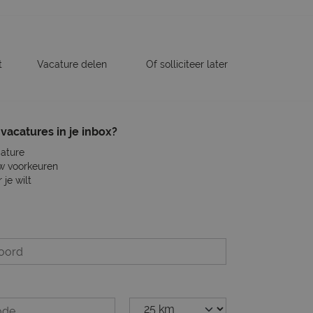
t
Vacature delen
Of solliciteer later
vacatures in je inbox?
cature
w voorkeuren
je wilt