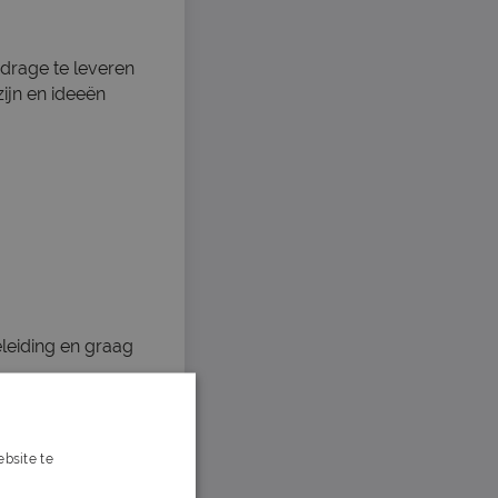
jdrage te leveren
ijn en ideeën
eleiding en graag
bsite te
s verder