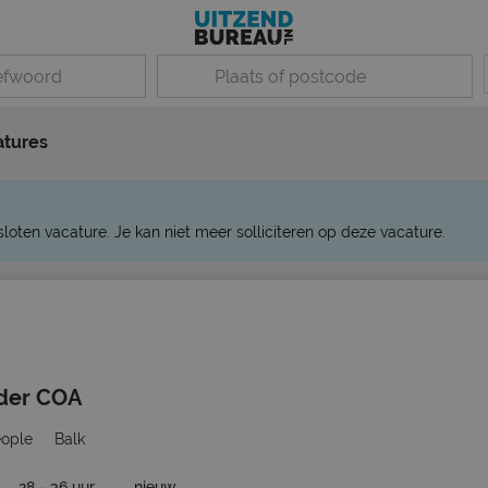
atures
sloten vacature. Je kan niet meer solliciteren op deze vacature.
der COA
eople
Balk
28 - 36 uur
nieuw