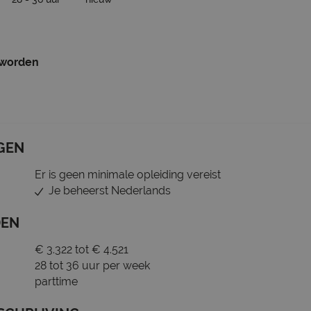
 worden
GEN
Er is geen minimale opleiding vereist
Je beheerst Nederlands
DEN
€ 3.322 tot € 4.521
28 tot 36 uur per week
parttime