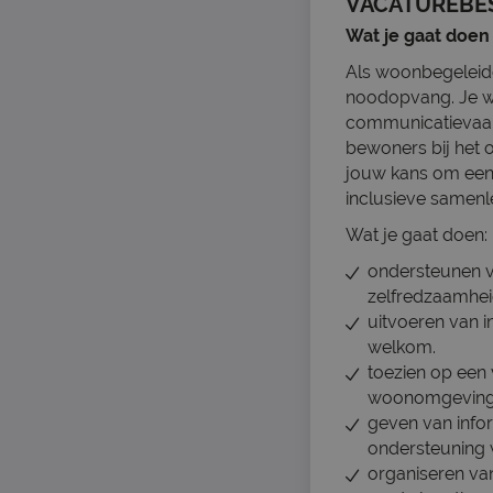
VACATUREBE
Wat je gaat doen
Als woonbegeleider
noodopvang. Je we
communicatievaar
bewoners bij het o
jouw kans om een 
inclusieve samenl
Wat je gaat doen:
ondersteunen va
zelfredzaamhei
uitvoeren van 
welkom.
toezien op een 
woonomgeving
geven van infor
ondersteuning 
organiseren van