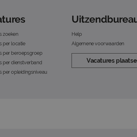
tures
Uitzendbureau
s zoeken
Help
 per locatie
Algemene voorwaarden
s per beroepsgroep
Vacatures plaats
s per dienstverband
s per opleidingsniveau