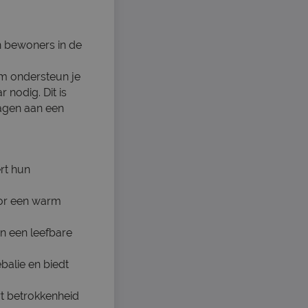
an bewoners in de
m ondersteun je
 nodig. Dit is
agen aan een
rt hun
oor een warm
an een leefbare
balie en biedt
ert betrokkenheid