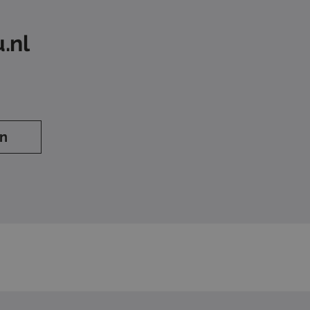
.nl
en