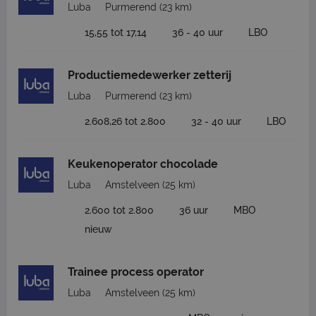
Luba
Purmerend
(23 km)
15,55 tot 17,14
36 - 40 uur
LBO
Productiemedewerker zetterij
Luba
Purmerend
(23 km)
2.608,26 tot 2.800
32 - 40 uur
LBO
Keukenoperator chocolade
Luba
Amstelveen
(25 km)
2.600 tot 2.800
36 uur
MBO
nieuw
Trainee process operator
Luba
Amstelveen
(25 km)