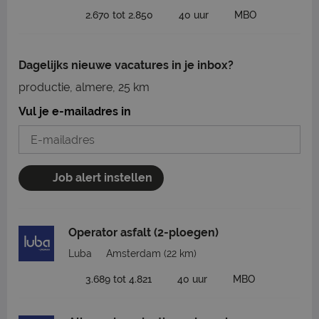
2.670 tot 2.850
40 uur
MBO
Dagelijks nieuwe vacatures in je inbox?
productie, almere, 25 km
Vul je e-mailadres in
Job alert instellen
Operator asfalt (2-ploegen)
Luba
Amsterdam
(22 km)
3.689 tot 4.821
40 uur
MBO