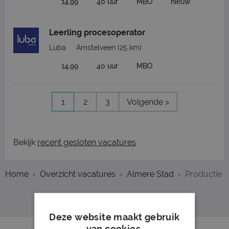
14,99
40 uur
MBO
nieuw
Leerling procesoperator
Luba
Amstelveen
(25 km)
14,99
40 uur
MBO
1
2
3
Volgende >
Bekijk
recent gesloten vacatures
Home
Overzicht vacatures
Almere Stad
Productie
Deze website maakt gebruik
van cookies.