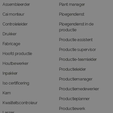
Assembleerder
Plant manager
Cai monteur
Ploegendienst
Controleleider
Ploegendienst in de
productie
Drukker
Productie assistent
Fabricage
Productie supervisor
Hoofd productie
Productie-teamleider
Houtbewerker
Productieleider
Inpakker
Productiemanager
Iso certificering
Productiemedewerker
Kam
Productieplanner
Kwaliteitscontroleur
Productiewerk
Lasser