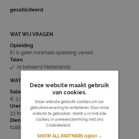
gesolliciteerd
WAT WIJ VRAGEN
Opleiding
Er is geen minimale opleiding vereist
Talen
Je beheerst Nederlands
WAT WIJ BIEDEN
Deze website maakt gebruik
Salaris
van cookies.
€ 3.793 tot € 4.237
Deze website gebruikt cookies om uw
Uren
gebruikerservaring te verbeteren. Door onze
33 tot 40 uur per week
website te gebruiken, stemt u in met alle
cookies in overeenstemming met ons
Dienstverband
Cookiebeleid.
Lees verder
fulltime
SHOW ALL PARTNERS
(1900) →