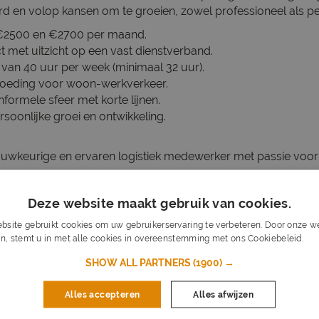
 en volop kansen om te groeien, zowel professioneel als per
 €2500 en €2700 per maand.
ct met uitzicht op een vast dienstverband.
e van 40 uur per week (minimaal 32 uur).
oeding voor woon-werkverkeer.
nformele sfeer met korte lijnen.
soonlijke groei en ontwikkeling.
wkeurige en ervaren logistiek medewerker met passie voor 
ckcertificaat en minimaal 1 jaar ervaring.
Deze website maakt gebruik van cookies.
n een logistieke richting.
bsite gebruikt cookies om uw gebruikerservaring te verbeteren. Door onze we
ng van de Nederlandse taal.
n, stemt u in met alle cookies in overeenstemming met ons Cookiebeleid.
Lee
urigheid en veiligheidsvoorschriften.
n flexibele werktijden te werken.
SHOW ALL PARTNERS
(1900) →
Alles accepteren
Alles afwijzen
ndam is een vaste partner voor productie- en logistieke organi
en en bedrijven met een duidelijke focus op samenwerking,