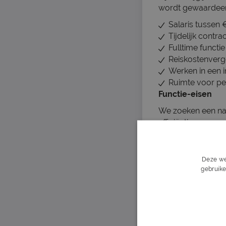
wordt gewaardeerd
Salaris tussen
Tijdelijk contra
Fulltime functi
Reiskostenverg
Werken in een i
Ruimte voor per
Functie-eisen
We zoeken een nau
efficiëntie.
Geldig reachtru
MBO 2-diploma i
Deze we
Goede beheersi
gebruike
Focus op nauwke
Bereidheid om i
Over het bedrijf
Ons bedrijf in Vee
We verbinden mens