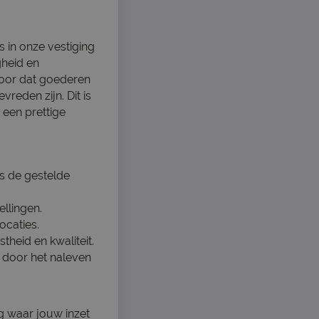
s in onze vestiging
gheid en
voor dat goederen
reden zijn. Dit is
 een prettige
s de gestelde
llingen.
ocaties.
heid en kwaliteit.
 door het naleven
g waar jouw inzet