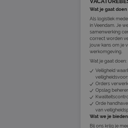
VACATUREBE
Wat je gaat doen
Als logistiek mede
in Veendam. Je we
samenwerking cent
correct worden ver
jouw kans om je v
werkomgeving.
Wat je gaat doen:
Veiligheid waa
veiligheidsvoors
Orders verwerk
Opslag beheren:
Kwaliteitscontr
Orde handhaven
van veiligheid
Wat we je bieden
Bij ons krijg je 