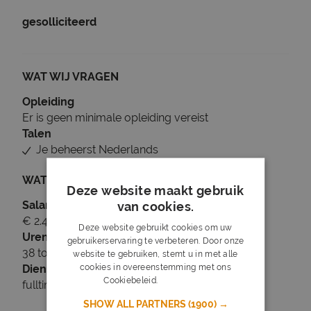
gesolliciteerd
WAT WIJ VRAGEN
Opleiding
Er is geen minimale opleiding vereist
Talen
Je beheerst Nederlands
WAT WIJ BIEDEN
Deze website maakt gebruik
Salaris
van cookies.
€ 2.450 tot € 2.900
Deze website gebruikt cookies om uw
Uren
gebruikerservaring te verbeteren. Door onze
38 tot 40 uur per week
website te gebruiken, stemt u in met alle
cookies in overeenstemming met ons
Dienstverband
Cookiebeleid.
Lees verder
fulltime
SHOW ALL PARTNERS
(1900) →