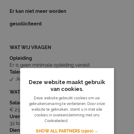
Er kan niet meer worden
gesolliciteerd
WAT WIJ VRAGEN
Opleiding
Er is geen minimale opleiding vereist
Talen
Je beheerst Nederlands
Deze website maakt gebruik
van cookies.
WAT WIJ BIEDEN
Deze website gebruikt cookies om uw
Salaris
gebruikerservaring te verbeteren. Door onze
€ 2.950 tot € 3.750
website te gebruiken, stemt u in met alle
cookies in overeenstemming met ons
Uren
Cookiebeleid.
Lees verder
32 tot 34 uur per week
Dienstverband
SHOW ALL PARTNERS
(1900) →