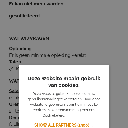
Er kan niet meer worden
gesolliciteerd
WAT WIJ VRAGEN
Opleiding
Er is geen minimale opleiding vereist
Talen
Je beheerst Nederlands
Deze website maakt gebruik
WAT WIJ BIEDEN
van cookies.
Salaris
Deze website gebruikt cookies om uw
minimaal € 2.613
gebruikerservaring te verbeteren. Door onze
Uren
website te gebruiken, stemt u in met alle
cookies in overeenstemming met ons
24 tot 40 uur per week
Cookiebeleid.
Lees verder
Dienstverband
fulltime
SHOW ALL PARTNERS
(1900) →