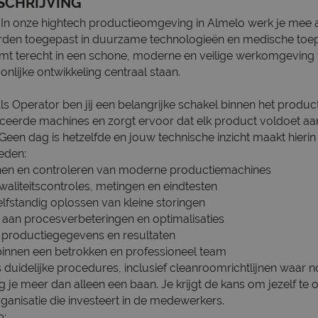
SCHRIJVING
In onze hightech productieomgeving in Almelo werk je mee 
rden toegepast in duurzame technologieën en medische toe
omt terecht in een schone, moderne en veilige werkomgeving w
onlijke ontwikkeling centraal staan.
s Operator ben jij een belangrijke schakel binnen het produc
eerde machines en zorgt ervoor dat elk product voldoet aa
Geen dag is hetzelfde en jouw technische inzicht maakt hierin 
eden:
enen en controleren van moderne productiemachines
waliteitscontroles, metingen en eindtesten
lfstandig oplossen van kleine storingen
n aan procesverbeteringen en optimalisaties
 productiegegevens en resultaten
nnen een betrokken en professioneel team
duidelijke procedures, inclusief cleanroomrichtlijnen waar 
jg je meer dan alleen een baan. Je krijgt de kans om jezelf te
ganisatie die investeert in de medewerkers.
p: