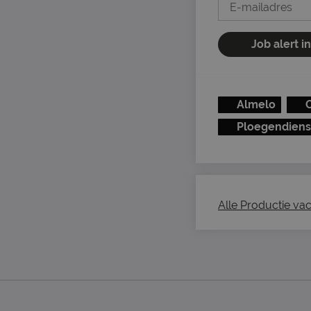
Job alert i
Almelo
O
Ploegendiens
Alle Productie vac