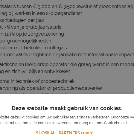
salaris tussen € 3.000 en € 3.500 (exclusief ploegentoeslag
lag bij werken in een 2-ploegendienst
akantiedagen per jaar
t 3% van je bruto jaarsalaris
an 113% op je zorgverzekering
doorgroeimogelijkheden
rksfeer met betrokken collega's
en innovatieve hightech organisatie met internationale impac
aktische en leergierige operator die graag werkt in een mode
en zich wil blijven ontwikkelen.
oma in techniek of procestechniek
r ervaring als operator of productiemedewerker
ht en nauwkeurigheid in je werk
in 2-ploegen ploegen te werken
Deze website maakt gebruik van cookies.
ling en motivatie om te leren
bsite gebruikt cookies om uw gebruikerservaring te verbeteren. Door onze we
n, stemt u in met alle cookies in overeenstemming met ons Cookiebeleid.
Lee
aangevende hightech producent in Almelo en ontwikkelen inn
 duurzame technologieën en medische toepassingen. Samen
SHOW ALL PARTNERS
(1900) →