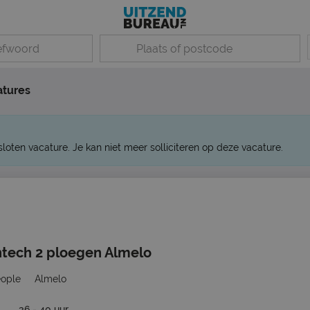
atures
sloten vacature. Je kan niet meer solliciteren op deze vacature.
htech 2 ploegen Almelo
eople
Almelo
36 - 40 uur