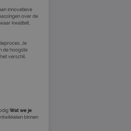
aan innovatieve
passingen over de
aar kwaliteit,
tieproces. Je
n de hoogste
het verschil.
nodig
Wat we je
 ontwikkelen binnen