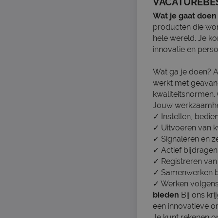
VACATUREBE
Wat je gaat doen
producten die wo
hele wereld. Je k
innovatie en perso
Wat ga je doen? Al
werkt met geavanc
kwaliteitsnormen. 
Jouw werkzaamh
✓ Instellen, bedi
✓ Uitvoeren van k
✓ Signaleren en ze
✓ Actief bijdrage
✓ Registreren van
✓ Samenwerken bi
✓ Werken volgens 
bieden
Bij ons kri
een innovatieve or
Je kunt rekenen o