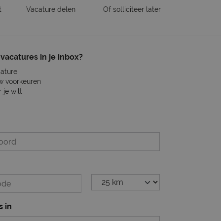
t
Vacature delen
Of solliciteer later
vacatures in je inbox?
cature
w voorkeuren
je wilt
s in