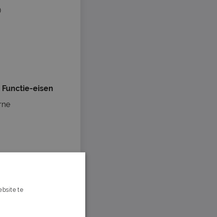
)
t
Functie-eisen
rne
bsite te
s verder
ovatieve
 met ruim 100