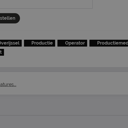
nstellen
verijssel
Productie
Operator
Productieme
t
atures...