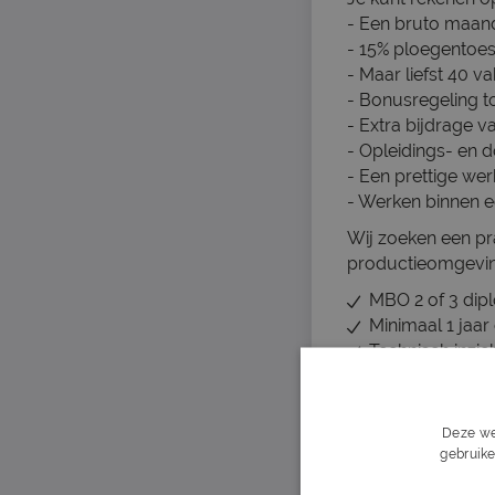
- Een bruto maand
- 15% ploegentoes
- Maar liefst 40 v
- Bonusregeling to
- Extra bijdrage v
- Opleidings- en 
- Een prettige we
- Werken binnen e
Wij zoeken een pr
productieomgeving 
MBO 2 of 3 dipl
Minimaal 1 jaa
Technisch inzic
Bereidheid om 
Positieve instel
Over het bedrijf
Deze we
gebruike
Wij zijn een toon
oplossingen voor