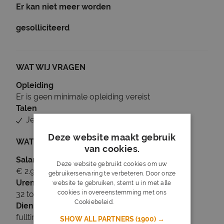
Er kan niet meer worden
gesolliciteerd
WAT WIJ VRAGEN
Opleiding
Er is geen minimale opleiding vereist
Talen
Je beheerst Nederlands
Deze website maakt gebruik
WAT WIJ BIEDEN
van cookies.
Salaris
Deze website gebruikt cookies om uw
€ 2.900 tot € 3.350
gebruikerservaring te verbeteren. Door onze
Uren
website te gebruiken, stemt u in met alle
cookies in overeenstemming met ons
32 tot 38 uur per week
Cookiebeleid.
Lees verder
Dienstverband
fulltime
SHOW ALL PARTNERS
(1900) →