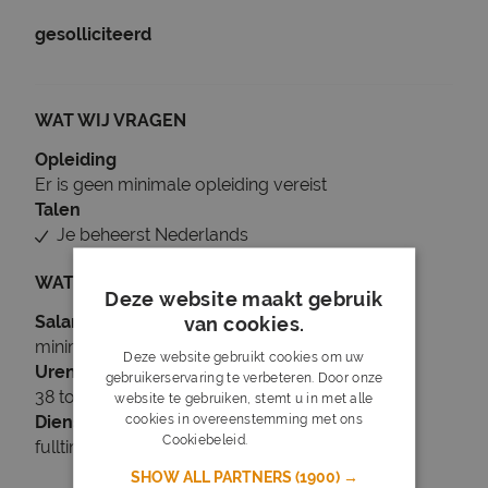
gesolliciteerd
WAT WIJ VRAGEN
Opleiding
Er is geen minimale opleiding vereist
Talen
Je beheerst Nederlands
WAT WIJ BIEDEN
Deze website maakt gebruik
Salaris
van cookies.
minimaal € 15
Deze website gebruikt cookies om uw
Uren
gebruikerservaring te verbeteren. Door onze
38 tot 40 uur per week
website te gebruiken, stemt u in met alle
cookies in overeenstemming met ons
Dienstverband
Cookiebeleid.
Lees verder
fulltime
SHOW ALL PARTNERS
(1900) →