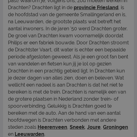
past! Waarom je, volgens ons, zou moeten werken in
Drachten? Drachten ligt in de
provincie Friesland
, is
de hoofdstad van de gemeente Smallingerland en is,
na Leeuwarden, de grootste plaats wat betreft het
aantal inwoners. In de jaren '50 werd Drachten groter.
De groei van Drachten kwam voornamelijk doordat
Philips er een fabriek bouwde. Door Drachten stroomt
de Drachtster Vaart, dit water is echter een bepaalde
periode afgesloten geweest. Als je een groot fan bent
van wandelen en fietsen kun jij je lol op gezien
Drachten in een prachtig gebied ligt. In Drachten kun
je dezer dagen van alles zien, doen en beleven. Wat
wellicht een nadeel is aan Drachten is dat het niet te
bereiken is met de trein. Drachten is namelijk een van
de grotere plaatsen in Nederland zonder trein- of
spoorverbinding. Gelukkig is Drachten goed te
bereiken met de auto. Aan de hand van een aantal
hoofdwegen is Drachten verbonden met andere
steden zoals
Heerenveen
,
Sneek
,
Joure
,
Groningen
en
Leeuwarden
.