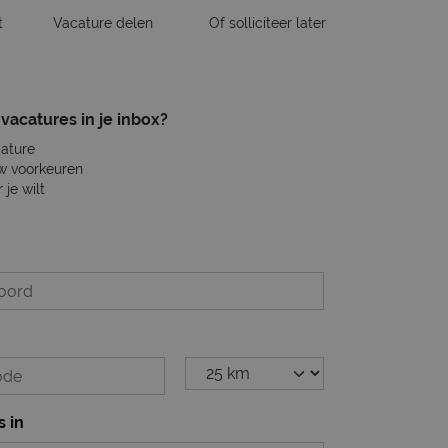
t
Vacature delen
Of solliciteer later
vacatures in je inbox?
cature
w voorkeuren
je wilt
s in