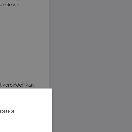
onele als
et verbinden van
bsite te
s verder