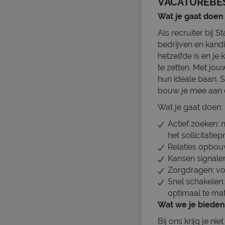
VACATUREBE
Wat je gaat doen
Als recruiter bij 
bedrijven en kand
hetzelfde is en j
te zetten. Met jou
hun ideale baan. 
bouw je mee aan d
Wat je gaat doen:
Actief zoeken: 
het sollicitatiep
Relaties opbou
Kansen signale
Zorgdragen: vo
Snel schakelen
optimaal te ma
Wat we je bieden
Bij ons krijg je n