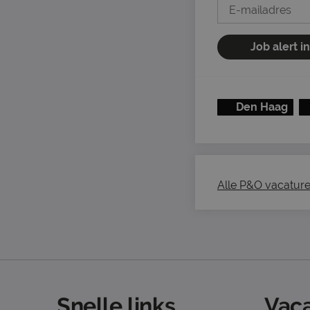
Job alert i
Den Haag
Alle P&O vacatures
Snelle links
Vaca