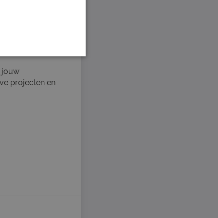
 Sinds onze
nclusiviteit,
gelijks een
n jouw
eve projecten en