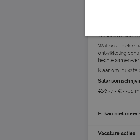
Over het bedrijf
Bij Start People 
oprichting in 1977
daadkracht en bet
verschil maken vo
Wat ons uniek maa
ontwikkeling centr
hechte samenwerki
Klaar om jouw tal
Salarisomschrijv
€2627 - €3300 m
Er kan niet meer
Vacature acties