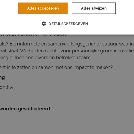
Alles accepteren
Alles afwijzen
in 's-Gravenhage geloven we in de kracht van mensen en werk.
 zetten we ons in om iedereen kansrijk te maken en te houden. I
DETAILS WEERGEVEN
rokkenheid vormen de kern van onze missie, waarmee we da
or onze klanten en kandidaten.
kt? Een informele en samenwerkingsgerichte cultuur waari
aal staat. We bieden ruimte voor persoonlijke groei, innovati
ng binnen een divers en betrokken team.
ent in te zetten en samen met ons impact te maken?
ing
onthly
 worden gesolliciteerd