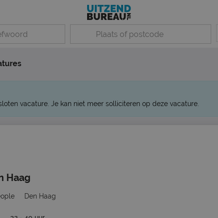
atures
sloten vacature. Je kan niet meer solliciteren op deze vacature.
en Haag
eople
Den Haag
32 - 40 uur