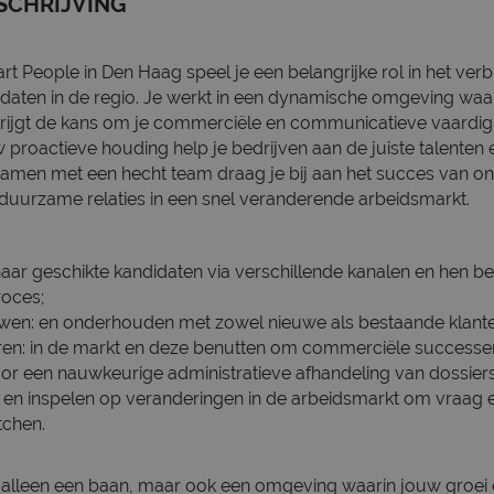
SCHRIJVING
Start People in Den Haag speel je een belangrijke rol in het ver
idaten in de regio. Je werkt in een dynamische omgeving wa
e krijgt de kans om je commerciële en communicatieve vaardig
w proactieve houding help je bedrijven aan de juiste talenten
Samen met een hecht team draag je bij aan het succes van on
uurzame relaties in een snel veranderende arbeidsmarkt.
naar geschikte kandidaten via verschillende kanalen en hen be
roces;
wen: en onderhouden met zowel nieuwe als bestaande klanten
ren: in de markt en deze benutten om commerciële successen
or een nauwkeurige administratieve afhandeling van dossier
: en inspelen op veranderingen in de arbeidsmarkt om vraag
tchen.
iet alleen een baan, maar ook een omgeving waarin jouw groei