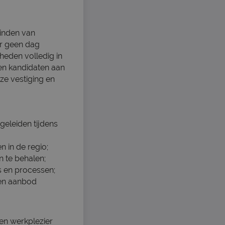
binden van
ar geen dag
heden volledig in
 en kandidaten aan
ze vestiging en
geleiden tijdens
 in de regio;
 te behalen;
s en processen;
 en aanbod
 en werkplezier