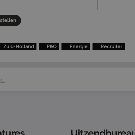
nstellen
Zuid-Holland
P&O
Energie
Recruiter
...
tures
Uitzendbureau