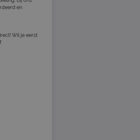
eling. Bij ons
ardeerd en
ect! Wil je eerst
f