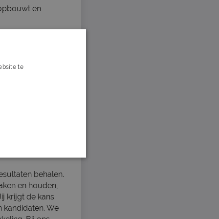
s opbouwt en
bsite te
s verder
 Vanuit ons mooie
na. Zij zorgt
jk om jou in je
esultaten behalen.
maken en houden,
ij krijgt de kans
n kandidaten. We