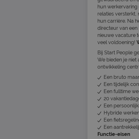
hun werkervaring e
relaties versterkt
hun carrière. Na h
directeur van een
nieuwe vacature t
veel voldoening!
Bij Start People g
We bieden je niet
ontwikkeling centr
Een bruto maand
Een tijdelijk co
Een fulltime w
20 vakantiedage
Een persoonlijk
Hybride werken
Een fietsregelin
Een aantrekkeli
Functie-eisen