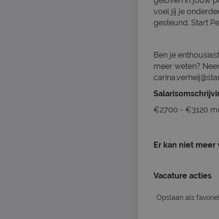
geloven in jouw po
voel jij je onder
gesteund. Start Pe
Ben je enthousiast
meer weten? Neem
carina.verheij@sta
Salarisomschrijv
€2700 - €3120 m
Er kan niet meer
Vacature acties
Opslaan als favorie