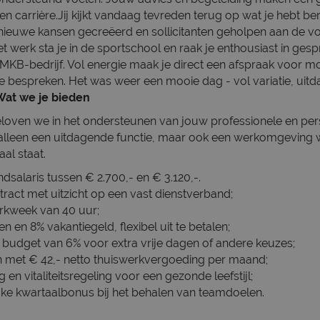
n carrière.Jij kijkt vandaag tevreden terug op wat je hebt ber
, nieuwe kansen gecreëerd en sollicitanten geholpen aan de v
et werk sta je in de sportschool en raak je enthousiast in ges
 MKB-bedrijf. Vol energie maak je direct een afspraak voor 
e bespreken. Het was weer een mooie dag - vol variatie, uitd
Wat we je bieden
eloven we in het ondersteunen van jouw professionele en pers
 alleen een uitdagende functie, maar ook een werkomgeving 
aal staat.
salaris tussen € 2.700,- en € 3.120,-.
ntract met uitzicht op een vast dienstverband;
erkweek van 40 uur;
n en 8% vakantiegeld, flexibel uit te betalen;
 budget van 6% voor extra vrije dagen of andere keuzes;
 met € 42,- netto thuiswerkvergoeding per maand;
g en vitaliteitsregeling voor een gezonde leefstijl;
jke kwartaalbonus bij het behalen van teamdoelen.