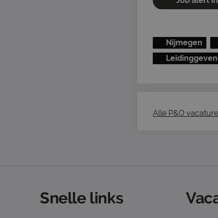
Job alert i
Nijmegen
Leidinggeve
Alle P&O vacatures
Snelle links
Vaca