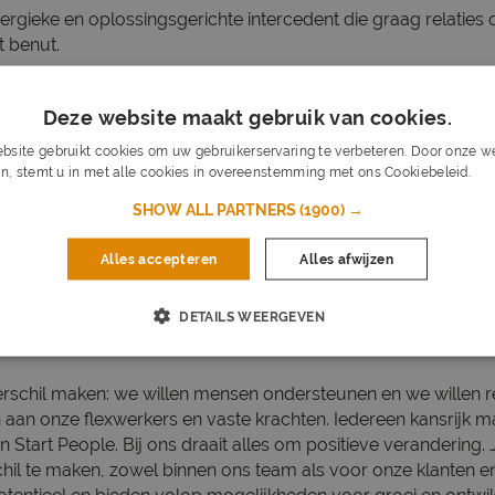
ergieke en oplossingsgerichte intercedent die graag relatie
t benut.
erk- en denkniveau;
ikbaar van maandag t/m vrijdag;
Deze website maakt gebruik van cookies.
n rijbewijs B en een eigen auto voor klantbezoeken;
bsite gebruikt cookies om uw gebruikerservaring te verbeteren. Door onze we
sterk en oplossingsgericht;
n, stemt u in met alle cookies in overeenstemming met ons Cookiebeleid.
Lee
 en flexibel ingesteld.
SHOW ALL PARTNERS
(1900) →
n een energiek team dat samen gaat voor de beste resultaten.
Alles accepteren
Alles afwijzen
en werk je onder de begeleiding van jouw leidinggevende Cari
e collega’s voor een goed inwerktraject en vind het belangri
DETAILS WEERGEVEN
verschil maken: we willen mensen ondersteunen en we willen r
aan onze flexwerkers en vaste krachten. Iedereen kansrijk 
n Start People. Bij ons draait alles om positieve verandering. J
hil te maken, zowel binnen ons team als voor onze klanten e