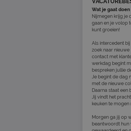
VACATUREBE
Wat je gaat doen
Nijmegen krijg je
gaan en je volop t
kunt groeien!
Als intercedent bij
zoek naar nieuwe 
contact met klante
werkdag begint me
bespreken jullie d
Je begint de dag 
met de nieuwe coll
Daarna staat een 
Jij vindt het prac
keuken te mogen
Morgen ga jij op w
beantwoordt hun v
gewaardeerd en on