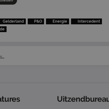
nstellen
Gelderland
P&O
Energie
Intercedent
nde
...
tures
Uitzendbureau