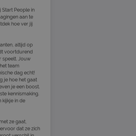
 Start People in
dagingen aan te
tdek hoe ver jij
anten, altijd op
dt voortdurend
er speelt. Jouw
 het team
mische dag echt!
g je hoe het gaat
even je een boost.
ste kennismaking.
kijkje in de
met ze gaat,
ervoor dat ze zich
oot verschil in