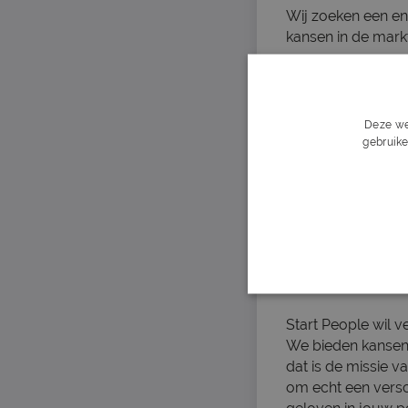
Wij zoeken een en
kansen in de mark
Mbo 4 of hbo w
Fulltime besch
In het bezit va
Deze we
Communicatief 
gebruike
Resultaatgericht
​
Over het bedrijf
Je komt terecht i
kantoor in Nijmeg
samen met je nieuw
kracht te zetten.
Start People wil 
We bieden kansen 
dat is de missie va
om echt een versc