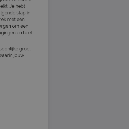
eikt. Je hebt
olgende stap in
prek met een
morgen om een
agingen en heel
oonlijke groei.
waarin jouw