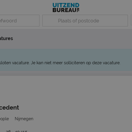
atures
sloten vacature. Je kan niet meer solliciteren op deze vacature.
rcedent
eople
Nijmegen
36 - 40 uur