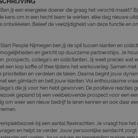
SCHRIJVING
Ben jij een energieke doener die graag het verschil maakt? Bij
 de kans om in een hecht team te werken, elke dag nieuwe uit
e ontwikkelen. Beleef de veelzijdigheid van deze functie en on
 Start People Nijmegen ben jij de spil tussen klanten en sollicit
mogelijkheden en gericht op duurzame partnerships. Je hou
n, prospects, collega’s en sollicitanten. Jij weet precies wat 
t een kop koffie of thee tijdens het werkoverleg. Samen met
e prioriteiten en verdelen de taken. Daarna begint jouw dyna
met een glimlach en belt jouw klanten. Vol enthousiasme vraa
ega’s die jij voor hen hebt geworven. De positieve reacties g
bezoek gepland bij een veelbelovende prospect voor een eer
htig om weer een nieuw bedrijf te leren kennen en ook daar een 
 nemen.
erkplekbezoek bij een aantal flexkrachten. Je vraagt hoe het 
ragen en helpt ze verder. Jouw persoonlijke aandacht zorgt 
dersteund voelen. Jouw advies en begeleiding maken een gr