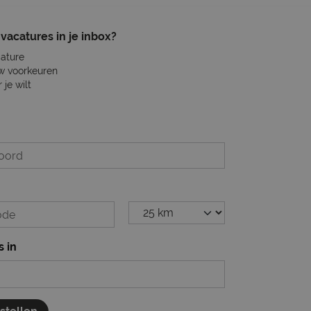
vacatures in je inbox?
cature
w voorkeuren
je wilt
s in