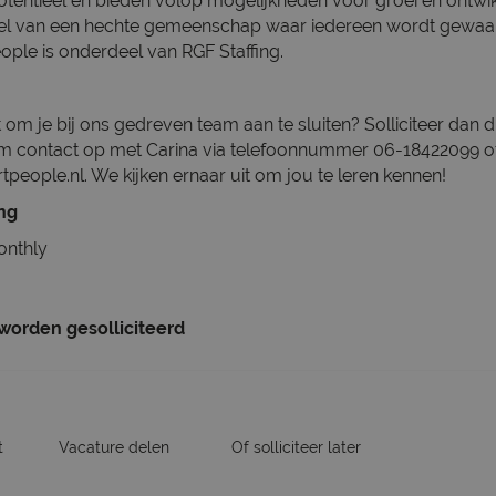
tentieel en bieden volop mogelijkheden voor groei en ontwikk
deel van een hechte gemeenschap waar iedereen wordt gewa
ople is onderdeel van RGF Staffing.
 om je bij ons gedreven team aan te sluiten? Solliciteer dan dir
 contact op met Carina via telefoonnummer 06-18422099 o
rtpeople.nl. We kijken ernaar uit om jou te leren kennen!
ing
onthly
 worden gesolliciteerd
t
Vacature delen
Of solliciteer later