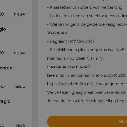
- Klaarzetten van orders voor verzending
BO
nieuw
- Laden en lossen van vrachtwagens (indie
- Werken volgens de geldende veiligheids-
gio
𝐖𝐞𝐫𝐤𝐭𝐢𝐣𝐝𝐞𝐧:
- Dagdienst (07:30-16:00)
- Beschikbaar in juli en augustus (week 28 
BO
nieuw
met nadruk op week 31 t/m 33.
𝐈𝐧𝐭𝐞𝐫𝐞𝐬𝐬𝐞 𝐢𝐧 𝐝𝐞𝐳𝐞 𝐟𝐮𝐧𝐜𝐭𝐢𝐞?
achten
Neem dan snel contact met ons op (0622068
https://www.befaflex.nl/.../magazijn-medew
BO
nieuw
We vertellen graag meer over deze vacatu
regio
Je reactie zien wij met belangstelling teg
Nu s
BO
nieuw