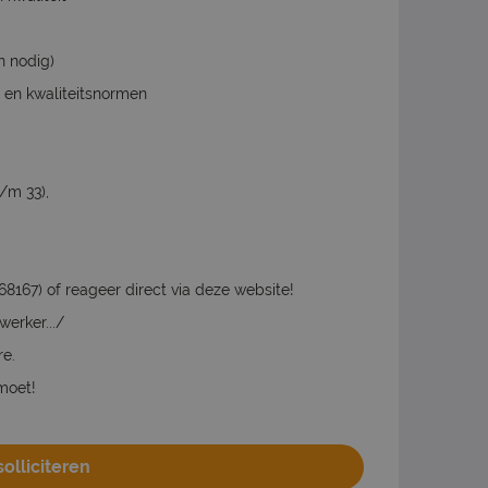
n nodig)
 en kwaliteitsnormen
t/m 33),
167) of reageer direct via deze website!
erker.../
re.
emoet!
olliciteren