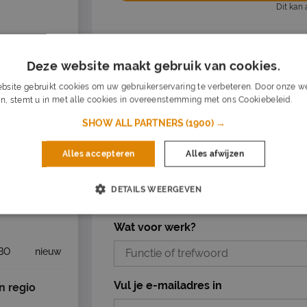
Dit kan 
Vacature acties
Deze website maakt gebruik van cookies.
Opslaan als favoriet
Vacature dele
BO
nieuw
bsite gebruikt cookies om uw gebruikerservaring te verbeteren. Door onze we
n, stemt u in met alle cookies in overeenstemming met ons Cookiebeleid.
Lee
hten
SHOW ALL PARTNERS
(1900) →
Dagelijks nieuwe vacatures in je inb
Alles accepteren
Alles afwijzen
BO
nieuw
Mis nooit een vacature
Op basis van jouw voorkeuren
Zet stop wanneer je wilt
DETAILS WEERGEVEN
ning
kootstertille, 25 km
Wat voor werk?
BO
nieuw
Vul je e-mailadres in
 regio