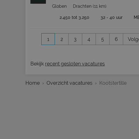
Globen
Drachten
(11 km)
2.450 tot 3.250
32 - 40 uur
M
1
2
3
4
5
6
Volg
Bekijk
recent gesloten vacatures
Home
Overzicht vacatures
Kootstertille