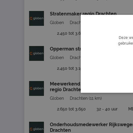
Stratenmaker regio Drachten
Globen
Drachten
(11 km)
2.450 tot 3.635
32 - 40 uur
M
Deze we
gebruike
Opperman stratenmaker regio Drac
Globen
Drachten
(11 km)
2.450 tot 3.150
32 - 40 uur
M
Meewerkend voorman groenvoorzie
regio Drachten
Globen
Drachten
(11 km)
2.650 tot 3.650
32 - 40 uur
M
Onderhoudsmedewerker Rijkswegen
Drachten