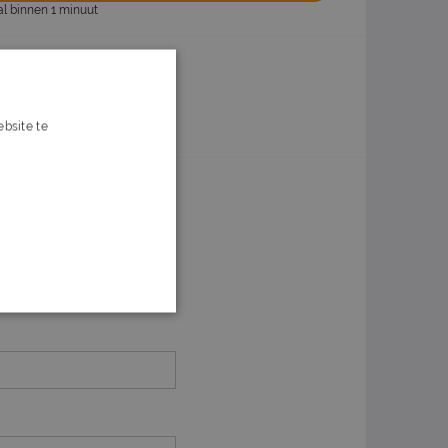
al binnen 1 minuut
n
Of solliciteer later
bsite te
s verder
ox?