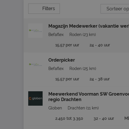
Filters
Magazijn Medewerker (vakantie wer
Befaflex
Roden
(23 km)
15,57 per uur
24 - 40 uur
Orderpicker
Befaflex
Roden
(25 km)
15,57 per uur
24 - 38 uur
Meewerkend Voorman SW Groenvoo
regio Drachten
Globen
Drachten
(11 km)
2.450 tot 3.350
32 - 40 uur
M