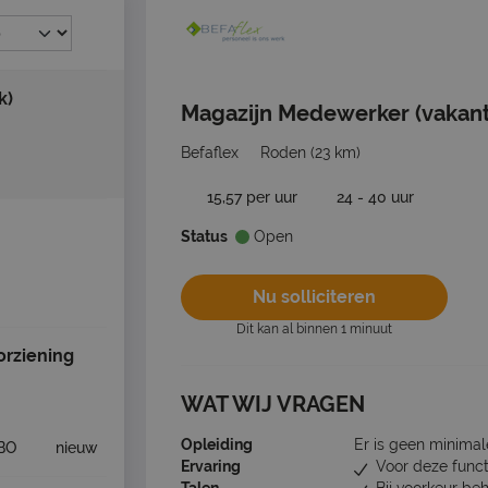
k)
Magazijn Medewerker (vakant
Befaflex
Roden
(23 km)
15,57 per uur
24 - 40 uur
Status
Open
Nu solliciteren
Dit kan al binnen 1 minuut
rziening
WAT WIJ VRAGEN
Opleiding
Er is geen minimal
BO
nieuw
Ervaring
Voor deze funct