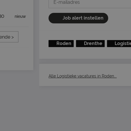
BO
nieuw
Job alert instellen
ende >
Roden
Drenthe
Logisti
Alle Logistieke vacatures in Roden...