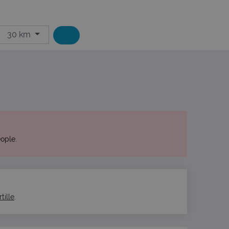
30 km
eople.
tille
.