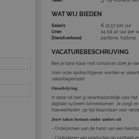
Talen
Bij voorkeur be
WAT WIJ BIEDEN
Salaris
€ 15,57 per uur
Uren
24 tot 40 uur per 
Dienstverband
parttime, fulltime
VACATUREBESCHRIJVING
Ben je bijna klaar met school en zoek je va
Voor onze opdrachtgever worden er vakanti
vakantieperiode!
𝐎𝐦𝐬𝐜𝐡𝐫𝐢𝐣𝐯𝐢𝐧𝐠:
In deze rol ben jij verantwoordelijk voor he
digitale systeem binnenkomen. Je zorgt ervo
hoeveelheden, op tijd klaarstaan voor verz
𝐉𝐨𝐮𝐰 𝐭𝐚𝐤𝐞𝐧 𝐛𝐞𝐬𝐭𝐚𝐚𝐧 𝐨𝐧𝐝𝐞𝐫 𝐚𝐧𝐝𝐞𝐫𝐞 𝐮𝐢𝐭:
- Orderpicken aan de hand van een handsca
- Controleren van producten op juistheid en