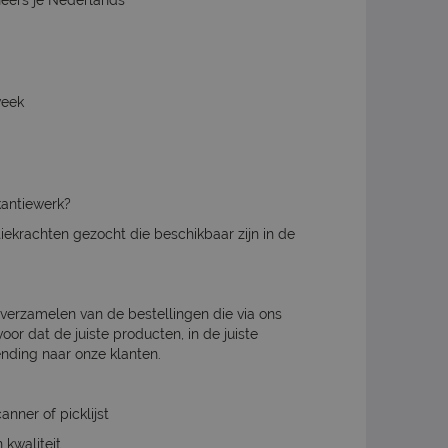
heers je Nederlands
week
kantiewerk?
ekrachten gezocht die beschikbaar zijn in de
t verzamelen van de bestellingen die via ons
or dat de juiste producten, in de juiste
ending naar onze klanten.
nner of picklijst
 kwaliteit