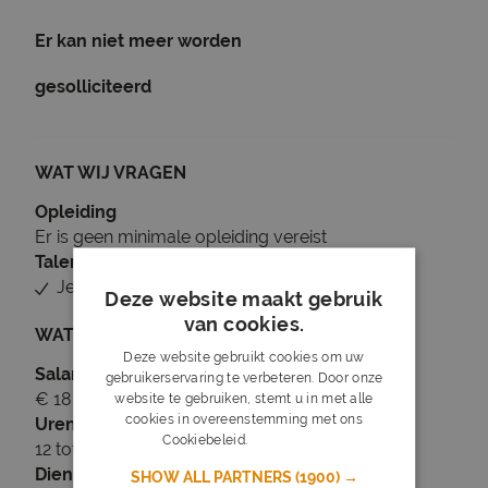
Er kan niet meer worden
gesolliciteerd
WAT WIJ VRAGEN
Opleiding
Er is geen minimale opleiding vereist
Talen
Je beheerst Nederlands
Deze website maakt gebruik
van cookies.
WAT WIJ BIEDEN
Deze website gebruikt cookies om uw
Salaris
gebruikerservaring te verbeteren. Door onze
€ 18 tot € 19
website te gebruiken, stemt u in met alle
cookies in overeenstemming met ons
Uren
Cookiebeleid.
Lees verder
12 tot 18 uur per week
Dienstverband
SHOW ALL PARTNERS
(1900) →