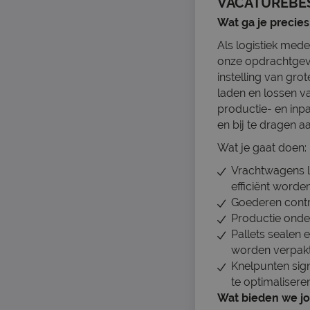
VACATUREBE
Wat ga je precie
Als logistiek med
onze opdrachtgeve
instelling van gro
laden en lossen v
productie- en inp
en bij te dragen a
Wat je gaat doen:
Vrachtwagens la
efficiënt worde
Goederen contro
Productie onder
Pallets sealen 
worden verpakt
Knelpunten sig
te optimaliseren
Wat bieden we j