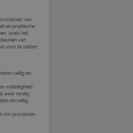
e processen van
id en praktische
ken, zoals het
rsteunen van
n voor te stellen
eren veilig en
n volledigheid;
ij waar nodig;
jes en veilig
aan om processen