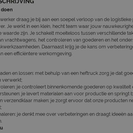
SCHRIJVING
s doen
ewerker draag je bij aan een soepel verloop van de logistiek
r. Je werkt in een klein, hecht team waar jouw nauwkeurighe
te waarde zijn. Je schakelt moeiteloos tussen verschillende ta
an vrachtwagens, het controleren van goederen en het onde
akwerkzaamheden. Daarnaast krijg je de kans om verbeteringe
an een efficiëntere werkomgeving.
den en lossen: met behulp van een heftruck zorg je dat goed
n verwerkt;
leren: je controleert binnenkomende goederen op kwaliteit e
steunen: je levert materialen aan voor productie en springt b
en verzendklaar maken: je zorgt ervoor dat onze producten net
;
naleren: je denkt mee over verbeteringen en draagt ideeën 
.
ou