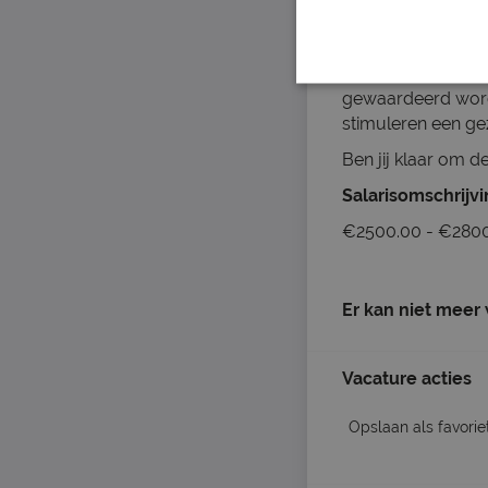
Gevestigd in het p
dat trots is op haar
Bij onze vind je 
gewaardeerd worde
stimuleren een ge
Ben jij klaar om d
Salarisomschrijv
€2500.00 - €2800
Er kan niet meer
Vacature acties
Opslaan als favorie