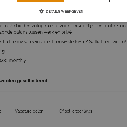
ittoreske Heelsum, is onze opdrachtgever een kleinschalig en 
 kwaliteit.
DETAILS WEERGEVEN
een informele en hechte werksfeer waar jouw ideeën en inbren
n. Ze bieden volop ruimte voor persoonlijke en professione
zonde balans tussen werk en privé.
eel uit te maken van dit enthousiaste team? Solliciteer dan nu
ing
.00 monthly
 worden gesolliciteerd
t
Vacature delen
Of solliciteer later