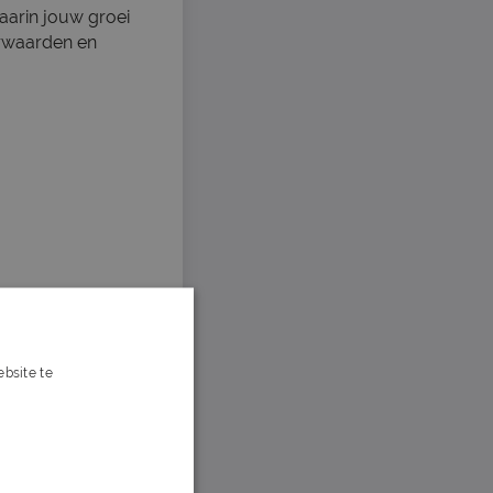
aarin jouw groei
orwaarden en
bsite te
s verder