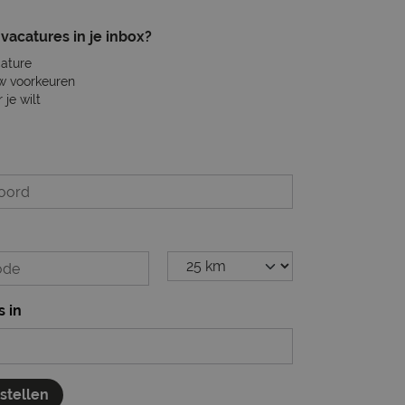
vacatures in je inbox?
cature
w voorkeuren
je wilt
s in
nstellen