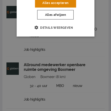
Alles accepteren
Medewerker groenvoorziening
omgeving Cuijk
Alles afwijzen
Globen
Cuijk
(5 km)
DETAILS WEERGEVEN
2.550 tot 3.200
32 - 40 uur
MBO
nieuw
Job highlights
Allround medewerker openbare
ruimte omgeving Boxmeer
Globen
Boxmeer
(8 km)
32 - 40 uur
MBO
nieuw
Job highlights