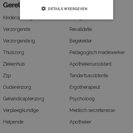
Gerelateerde functies
DETAILS WEERGEVEN
Kinderopvang
Energie
Verzorgende
Revalidatie
Verzorgende ig
Begeleider
Thuiszorg
Pedagogisch medewerker
Ziekenhuis
Apothekersassistent
Zzp
Tandartsassistente
Ouderenzorg
Ergotherapeut
Gehandicaptenzorg
Psycholoog
Verpleegkundige
Medisch secretaresse
Helpende
Apotheker