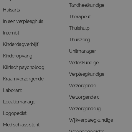
Tandheelkundige
Huisarts
Therapeut
In een verpleeghuis
Thuishulp
Internist
Thuiszorg
Kinderdagverblijf
Unitmanager
Kinderopvang
Verloskundige
Klinisch psycholoog
Verpleegkundige
Kraamverzorgende
Verzorgende
Laborant
Verzorgende c
Locatiemanager
Verzorgende ig
Logopedist
Wijkverpleegkundige
Medisch assistent
Woonbegeleider