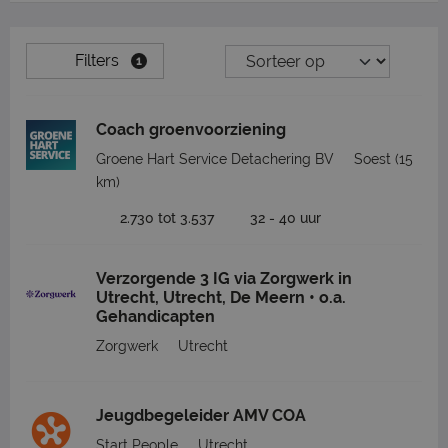
Filters
1
Coach groenvoorziening
Groene Hart Service Detachering BV
Soest
(15
km)
2.730 tot 3.537
32 - 40 uur
Verzorgende 3 IG via Zorgwerk in
Utrecht, Utrecht, De Meern • o.a.
Gehandicapten
Zorgwerk
Utrecht
Jeugdbegeleider AMV COA
Start People
Utrecht