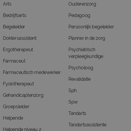
Arts
Ouderenzorg
Bedrijfsarts
Pedagoog
Begeleider
Persoonlijk begeleider
Doktersassistent
Planner in de zorg
Ergotherapeut
Psychiatrisch
verpleegkundige
Farmaceut
Psycholoog
Farmaceutisch medewerker
Revalidatie
Fysiotherapeut
Sph
Gehandicaptenzorg
Spw
Groepsleider
Tandarts
Helpende
Tandartsassistente
Helpende niveau 2