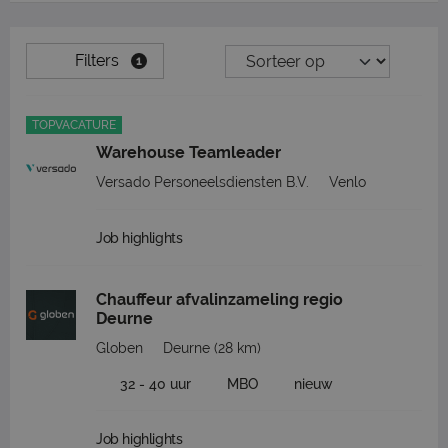
Filters
1
TOPVACATURE
Warehouse Teamleader
Versado Personeelsdiensten B.V.
Venlo
Job highlights
Chauffeur afvalinzameling regio
Deurne
Globen
Deurne
(28 km)
32 - 40 uur
MBO
nieuw
Job highlights