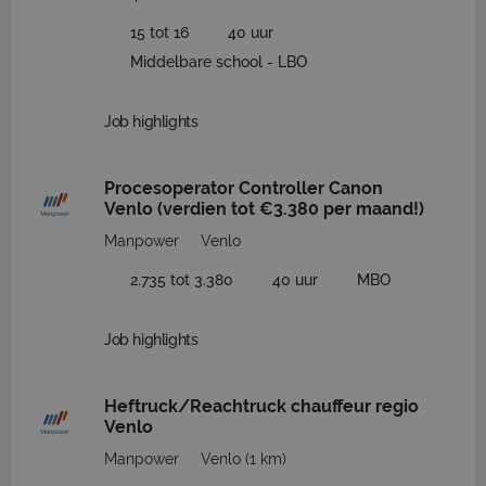
15 tot 16
40 uur
Middelbare school - LBO
Job highlights
Procesoperator Controller Canon
Venlo (verdien tot €3.380 per maand!)
Manpower
Venlo
2.735 tot 3.380
40 uur
MBO
Job highlights
Heftruck/Reachtruck chauffeur regio
Venlo
Manpower
Venlo
(1 km)