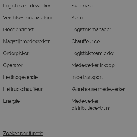
Logistiek medewerker
Supervisor
Vrachtwagenchauffeur
Koerier
Ploegendienst
Logistiek manager
Magazijnmedewerker
Chauffeur ce
Orderpicker
Logistiek teamleider
Operator
Medewerker inkoop
Leidinggevende
In de transport
Heftruckchauffeur
Warehouse medewerker
Energie
Medewerker
distributiecentrum
Zoeken per functie