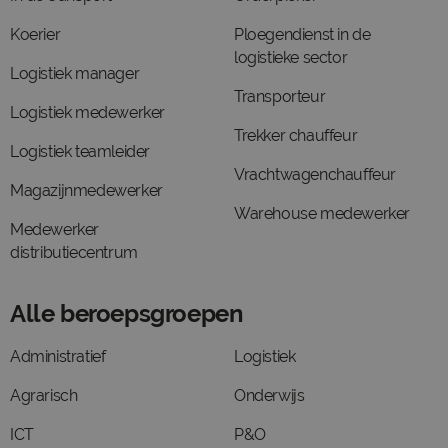
Koerier
Ploegendienst in de
logistieke sector
Logistiek manager
Transporteur
Logistiek medewerker
Trekker chauffeur
Logistiek teamleider
Vrachtwagenchauffeur
Magazijnmedewerker
Warehouse medewerker
Medewerker
distributiecentrum
Alle beroepsgroepen
Administratief
Logistiek
Agrarisch
Onderwijs
ICT
P&O