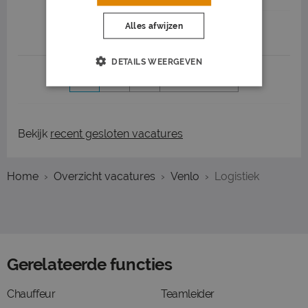
Alles afwijzen
Job highlights
DETAILS WEERGEVEN
1
2
3
Volgende >
Bekijk
recent gesloten vacatures
Home
Overzicht vacatures
Venlo
Logistiek
Gerelateerde functies
Chauffeur
Teamleider