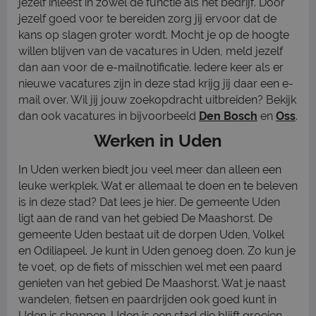
jezelf inleest in zowel de functie als het bedrijf. Door
jezelf goed voor te bereiden zorg jij ervoor dat de
kans op slagen groter wordt. Mocht je op de hoogte
willen blijven van de vacatures in Uden, meld jezelf
dan aan voor de e-mailnotificatie. Iedere keer als er
nieuwe vacatures zijn in deze stad krijg jij daar een e-
mail over. Wil jij jouw zoekopdracht uitbreiden? Bekijk
dan ook vacatures in bijvoorbeeld
Den Bosch
en
Oss
.
Werken in Uden
In Uden werken biedt jou veel meer dan alleen een
leuke werkplek. Wat er allemaal te doen en te beleven
is in deze stad? Dat lees je hier. De gemeente Uden
ligt aan de rand van het gebied De Maashorst. De
gemeente Uden bestaat uit de dorpen Uden, Volkel
en Odiliapeel. Je kunt in Uden genoeg doen. Zo kun je
te voet, op de fiets of misschien wel met een paard
genieten van het gebied De Maashorst. Wat je naast
wandelen, fietsen en paardrijden ook goed kunt in
Uden is shoppen. Uden is een stad die blijft groeien.