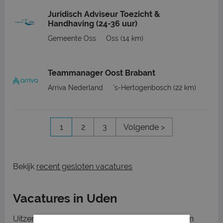
Juridisch Adviseur Toezicht &
Handhaving (24-36 uur)
Gemeente Oss
Oss
(14 km)
Teammanager Oost Brabant
Arriva Nederland
's-Hertogenbosch
(22 km)
1
2
3
Volgende >
Bekijk
recent gesloten vacatures
Vacatures in Uden
Uitzendbureau.nl heeft verschillende vacatures in