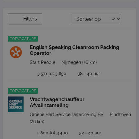
Filters
TOPVACATURE
English Speaking Cleanroom Packing
Operator
Start People
Nijmegen
(26 km)
3.571 tot 3.650
38 - 40 uur
TOPVACATURE
Vrachtwagenchauffeur
Afvalinzameling
Groene Hart Service Detachering BV
Eindhoven
(26 km)
2.800 tot 3.400
32 - 40 uur