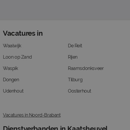
Vacatures in
Waalwijk
De Reit
Loon op Zand
Rijen
Waspik
Raamsdonksveer
Dongen
Tilburg
Udenhout
Oosterhout
Vacatures in Noord-Brabant
Dienstverbanden in Kaatsheuvel