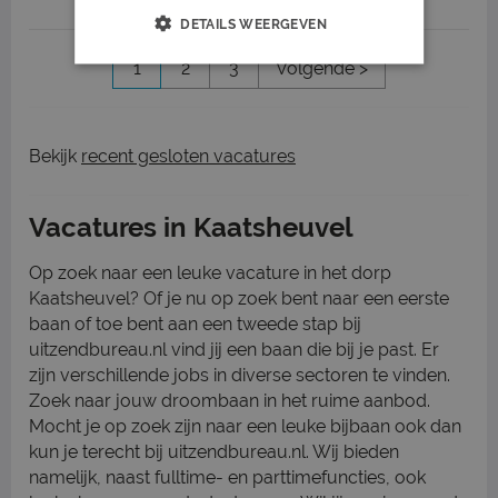
DETAILS WEERGEVEN
1
2
3
Volgende >
Bekijk
recent gesloten vacatures
Vacatures in Kaatsheuvel
Op zoek naar een leuke vacature in het dorp
Kaatsheuvel? Of je nu op zoek bent naar een eerste
baan of toe bent aan een tweede stap bij
uitzendbureau.nl vind jij een baan die bij je past. Er
zijn verschillende jobs in diverse sectoren te vinden.
Zoek naar jouw droombaan in het ruime aanbod.
Mocht je op zoek zijn naar een leuke bijbaan ook dan
kun je terecht bij uitzendbureau.nl. Wij bieden
namelijk, naast fulltime- en parttimefuncties, ook