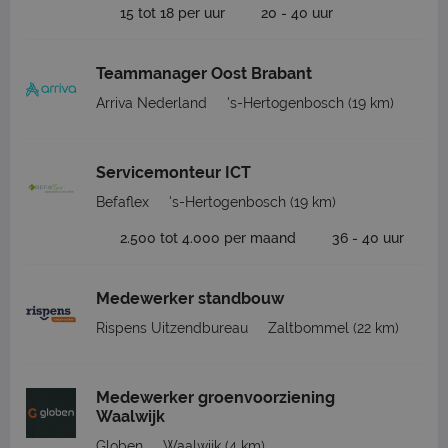
15 tot 18 per uur
20 - 40 uur
Teammanager Oost Brabant
Arriva Nederland
's-Hertogenbosch
(19 km)
Servicemonteur ICT
Befaflex
's-Hertogenbosch
(19 km)
2.500 tot 4.000 per maand
36 - 40 uur
Medewerker standbouw
Rispens Uitzendbureau
Zaltbommel
(22 km)
Medewerker groenvoorziening
Waalwijk
Globen
Waalwijk
(4 km)