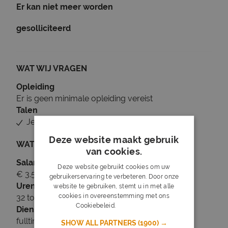
Er kan niet meer worden
gesolliciteerd
WAT WIJ VRAGEN
Opleiding
Er is geen minimale opleiding vereist
Talen
Je beheerst Nederlands
Deze website maakt gebruik
WAT WIJ BIEDEN
van cookies.
Salaris
Deze website gebruikt cookies om uw
€ 3.500 tot € 4.500
gebruikerservaring te verbeteren. Door onze
Uren
website te gebruiken, stemt u in met alle
cookies in overeenstemming met ons
32 tot 40 uur per week
Cookiebeleid.
Lees verder
Dienstverband
fulltime
SHOW ALL PARTNERS
(1900) →