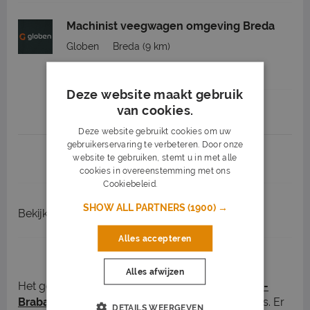
Machinist veegwagen omgeving Breda
Globen
Breda
(9 km)
32 - 40 uur
MBO
Deze website maakt gebruik
van cookies.
Job highlights
Deze website gebruikt cookies om uw
gebruikerservaring te verbeteren. Door onze
1
2
3
Volgende >
website te gebruiken, stemt u in met alle
cookies in overeenstemming met ons
Cookiebeleid.
Lees verder
SHOW ALL PARTNERS
(1900) →
Bekijk
recent gesloten vacatures
Alles accepteren
Vacatures in Oosterhout
Alles afwijzen
Het gezellige Oosterhout, in de
provincie Noord-
Brabant
, heeft meerdere openstaande vacatures. Er
DETAILS WEERGEVEN