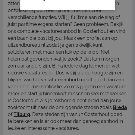
zitten in deze stad veel bedrijven die door groei en
ontwikkeling op zoek zijn aar mensen voor
verschillende functies. Wil jij fulltime aan de slag of
juist parttime ergens starten? Geen probleem. Bekijk
ons complete vacatureaanbod in Oosterhout en vind
een baan die past bij jou. Maak een profiel aan op
uitzendbureau.nl zodat je gemakkelijk kunt
solliciteren met maar één klik op de knop. Niet
helemaal gevonden wat je zoekt? Dat kan morgen
zomaar anders zijn. Bijna iedere dag komen er wel
nieuwe vacatures bij. Dus wil jij op de hoogte zijn en
blijven van het vacatureaanbod meldt jezelf dan aan
voor de e-mailnotificatie. Zo mis jij geen een vacature
meer en start jij binnenkort misschien wel met werken
in Oosterhout. Als je reisbereid bent breid dan jouw
zoektocht uit naar de omliggende steden zoals
Breda
of
Tilburg
. Deze steden zijn vanuit Oosterhout goed
te bereiken en is er ook meer dan genoeg aanbod in
leuke en interessante vacatures.