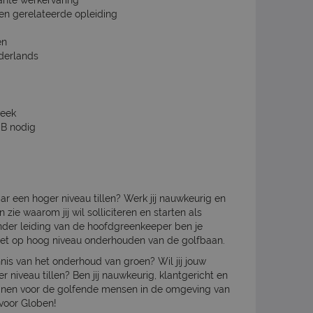
vante werkervaring
oen gerelateerde opleiding
en
derlands
week
s B nodig
ar een hoger niveau tillen? Werk jij nauwkeurig en
 zie waarom jij wil solliciteren en starten als
der leiding van de hoofdgreenkeeper ben je
het op hoog niveau onderhouden van de golfbaan.
ennis van het onderhoud van groen? Wil jij jouw
niveau tillen? Ben jij nauwkeurig, klantgericht en
fbanen voor de golfende mensen in de omgeving van
voor Globen!