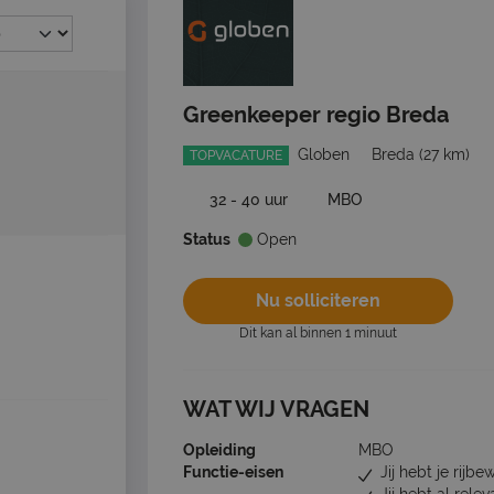
Greenkeeper regio Breda
Globen
Breda
(27 km)
TOPVACATURE
32 - 40 uur
MBO
Status
Open
Nu solliciteren
Dit kan al binnen 1 minuut
WAT WIJ VRAGEN
Opleiding
MBO
Functie-eisen
Jij hebt je rijbew