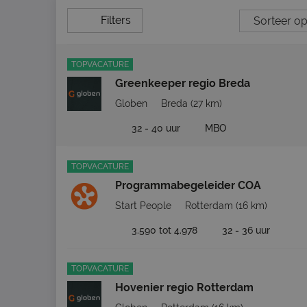
Filters
TOPVACATURE
Greenkeeper regio Breda
Globen
Breda
(27 km)
32 - 40 uur
MBO
TOPVACATURE
Programmabegeleider COA
Start People
Rotterdam
(16 km)
3.590 tot 4.978
32 - 36 uur
TOPVACATURE
Hovenier regio Rotterdam