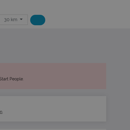
30 km
tart People.
am
.