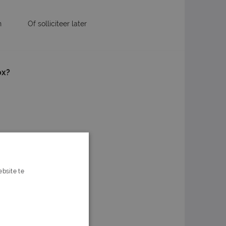
n
Of solliciteer later
ox?
bsite te
s verder