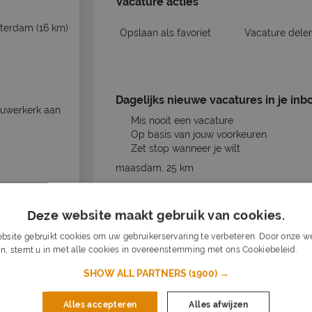
Vacature acties
tterdam
(16 km)
Opslaan als favoriet
Vacature dele
Dagelijks nieuwe vacatures in je inb
uwerkerk aan
Mis nooit een vacature
Op basis van jouw voorkeuren
Zet stop wanneer je wilt
maasdam, 25 km
ruit
Wat voor werk?
Deze website maakt gebruik van cookies.
bsite gebruikt cookies om uw gebruikerservaring te verbeteren. Door onze we
Vul je e-mailadres in
n, stemt u in met alle cookies in overeenstemming met ons Cookiebeleid.
Lee
SHOW ALL PARTNERS
(1900) →
Alles accepteren
Alles afwijzen