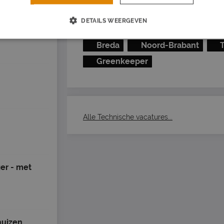
Job alert instellen
DETAILS WEERGEVEN
rdijk
(11 km)
Breda
Noord-Brabant
Greenkeeper
Alle Technische vacatures...
ger - met
uizen