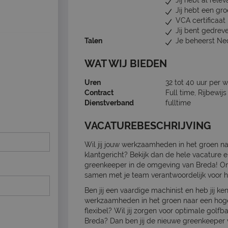
Jij hebt al rele
Jij hebt een gr
VCA certificaat
Jij bent gedrev
Talen
Je beheerst Ne
WAT WIJ BIEDEN
Uren
32 tot 40 uur per 
Contract
Full time, Rijbewij
Dienstverband
fulltime
VACATUREBESCHRIJVING
Wil jij jouw werkzaamheden in het groen na
klantgericht? Bekijk dan de hele vacature en
greenkeeper in de omgeving van Breda! On
samen met je team verantwoordelijk voor 
Ben jij een vaardige machinist en heb jij k
werkzaamheden in het groen naar een hoger 
flexibel? Wil jij zorgen voor optimale gol
Breda? Dan ben jij de nieuwe greenkeeper 