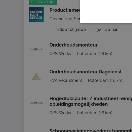
TOPVACATURE
Productiemedewerker Metaal
Groene Hart Service Detachering BV
Moe
2.600 tot 3.000
32 - 40 uur
Onderhoudsmonteur
QPS Works
Rotterdam
(16 km)
Onderhoudsmonteur Dagdienst
EVA Recruitment
Rotterdam
(16 km)
Hogedrukspuiter / industrieel reini
opleidingsmogelijkheden
QPS Works
Rotterdam
(16 km)
Schoonmaakmedewerkers trappenh