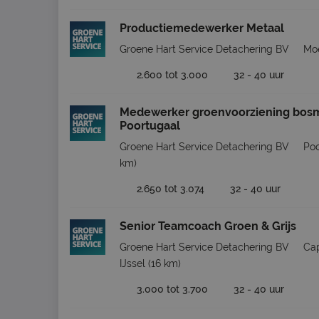
Productiemedewerker Metaal
Groene Hart Service Detachering BV
Moe
2.600 tot 3.000
32 - 40 uur
Medewerker groenvoorziening bos
Poortugaal
Groene Hart Service Detachering BV
Poo
km)
2.650 tot 3.074
32 - 40 uur
Senior Teamcoach Groen & Grijs
Groene Hart Service Detachering BV
Cap
IJssel
(16 km)
3.000 tot 3.700
32 - 40 uur