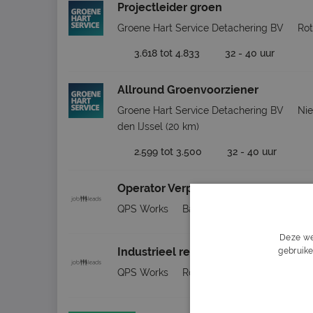
Projectleider groen
Groene Hart Service Detachering BV
Ro
3.618 tot 4.833
32 - 40 uur
Allround Groenvoorziener
Groene Hart Service Detachering BV
Nie
den IJssel
(20 km)
2.599 tot 3.500
32 - 40 uur
Operator Verpakkingen groente en f
QPS Works
Barendrecht
(8 km)
Deze we
Industrieel reiniger / Cleaner
gebruike
QPS Works
Rotterdam
(16 km)