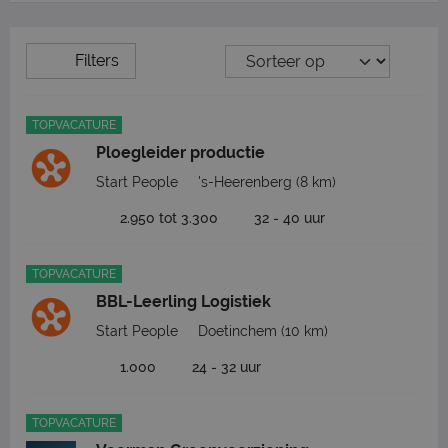
Filters
TOPVACATURE
Ploegleider productie
Start People
's-Heerenberg
(8 km)
2.950 tot 3.300
32 - 40 uur
TOPVACATURE
BBL-Leerling Logistiek
Start People
Doetinchem
(10 km)
1.000
24 - 32 uur
TOPVACATURE