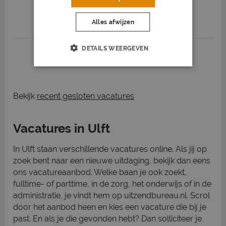
Job highlights
Alles afwijzen
DETAILS WEERGEVEN
1
2
3
Volgende >
Bekijk
recent gesloten vacatures
Vacatures in Ulft
In Ulft staan verschillende vacatures online. Als jij op
zoek bent naar een nieuwe uitdaging, bekijk dan eens
ons vacatureaanbod. Welke baan je ook zoekt,
fulltime- of parttime, in de zorg, het onderwijs of in de
administratie, je vindt hem op uitzendbureau.nl. Scrol
door het aanbod heen en kies een vacature die bij je
past. En als je die gevonden hebt? Dan solliciteer je