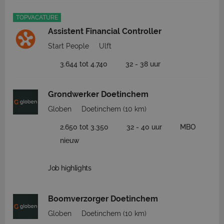
TOPVACATURE
Assistent Financial Controller
Start People
Ulft
3.644 tot 4.740
32 - 38 uur
Grondwerker Doetinchem
Globen
Doetinchem
(10 km)
2.650 tot 3.350
32 - 40 uur
MBO
nieuw
Job highlights
Boomverzorger Doetinchem
Globen
Doetinchem
(10 km)