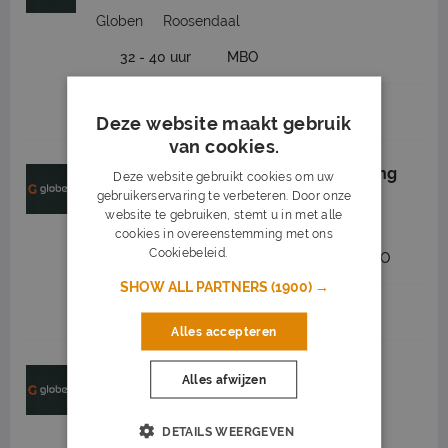
Globen
Roosendaal
32 - 40 uur
MBO
Job highlights
Deze website maakt gebruik
van cookies.
Machinist onkruidbestrijding omgeving
Deze website gebruikt cookies om uw
Roosendaal
gebruikerservaring te verbeteren. Door onze
website te gebruiken, stemt u in met alle
Globen
Roosendaal
cookies in overeenstemming met ons
Cookiebeleid.
Lees verder
2.550 tot 3.100
32 - 40 uur
MBO
SHOW ALL PARTNERS
(1900) →
Job highlights
Alles accepteren
Maaimachinist regio Roosendaal
Alles afwijzen
Globen
Roosendaal
DETAILS WEERGEVEN
32 - 40 uur
MBO