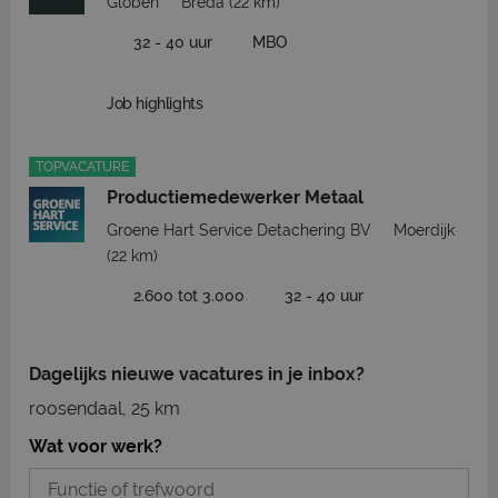
Globen
Breda
(22 km)
32 - 40 uur
MBO
Job highlights
TOPVACATURE
Productiemedewerker Metaal
Groene Hart Service Detachering BV
Moerdijk
(22 km)
2.600 tot 3.000
32 - 40 uur
Dagelijks nieuwe vacatures in je inbox?
roosendaal, 25 km
Wat voor werk?