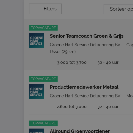
Filters
TOPVACATURE
Senior Teamcoach Groen & Grijs
Groene Hart Service Detachering BV
Cap
IJssel
(29 km)
3.000 tot 3.700
32 - 40 uur
TOPVACATURE
Productiemedewerker Metaal
Groene Hart Service Detachering BV
Moe
2.600 tot 3.000
32 - 40 uur
TOPVACATURE
Allround Groenvoorziener