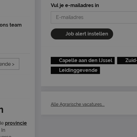
Vul je e-mailadres in
 ons team
Job alert instellen
Capelle aan den IJssel
Zuid
ende >
Leidinggevende
Alle Agrarische vacatures...
m
 de
provincie
 In