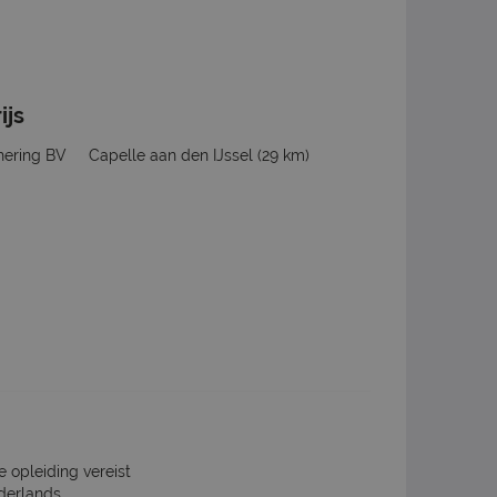
ijs
hering BV
Capelle aan den IJssel
(29 km)
e opleiding vereist
derlands