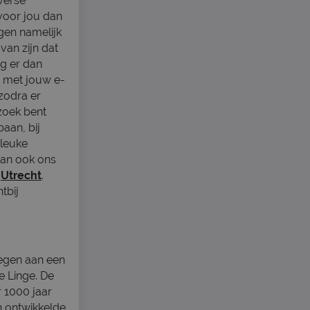
verse
 voor jou dan
gen namelijk
 van zijn dat
g er dan
t met jouw e-
zodra er
zoek bent
baan, bij
 leuke
 dan ook ons
f
Utrecht
.
tbij
legen aan een
e Linge. De
 1000 jaar
ch ontwikkelde