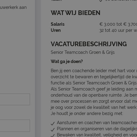
uwerkerk aan
WAT WIJ BIEDEN
Salaris
€ 3.000 tot € 3.70
Uren
32 tot 40 uur per 
VACATUREBESCHRIJVING
Senior Teamcoach Groen & Grijs
Wat ga je doen?
Ben jij een coachende leider met hart voor
overzicht te bewaren en tegelijkertijd de k
functie als Senior Teamcoach Groen & Grijs 
Als Senior Teamcoach geef je leiding aan 
onderhoud van de openbare ruimte. Je ben
mee over processen en zorgt ervoor dat me
je oog voor zowel de kwaliteit van het wer
Je houdt je onder andere bezig met:
Aansturen en coachen van teamcoaches
Plannen en organiseren van de dagelij
Bewaken van kwaliteit, veiligheid en voo