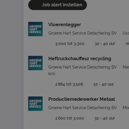
Job alert instellen
Vloerenlegger
Groene Hart Service Detachering BV
IJs
3.000 tot 3.300
32 - 40 uur
n
Heftruckchauffeur recycling
Groene Hart Service Detachering BV
Ni
km)
2.884 tot 3.508
32 - 40 uur
Productiemedewerker Metaal
Groene Hart Service Detachering BV
Moe
2.600 tot 3.000
32 - 40 uur