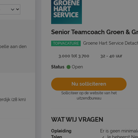
Senior Teamcoach Groen & Gr
Groene Hart Service Detac
TOPVACATURE
elle aan den
3.000 tot 3.700
32 - 40 uur
Status
Open
Nu solliciteren
Solliciteer op de website van het
uitzendbureau
rdijk
(28 km)
WAT WIJ VRAGEN
Opleiding
Er is geen minimal
Talen
Je beheerst Ne