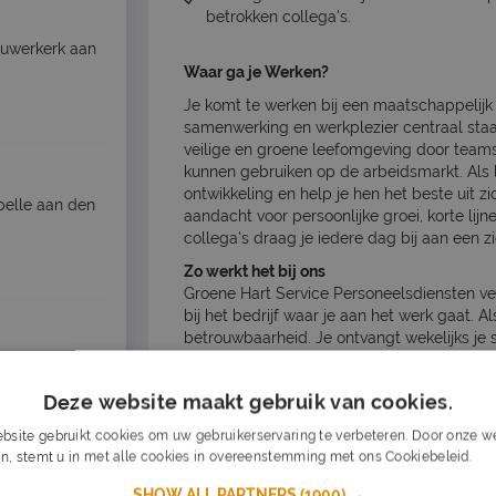
betrokken collega's.
uwerkerk aan
Waar ga je Werken?
Je komt te werken bij een maatschappelijk 
samenwerking en werkplezier centraal staa
veilige en groene leefomgeving door teams
kunnen gebruiken op de arbeidsmarkt. Als le
ontwikkeling en help je hen het beste uit zi
elle aan den
aandacht voor persoonlijke groei, korte li
collega's draag je iedere dag bij aan een z
Zo werkt het bij ons
Groene Hart Service Personeelsdiensten ve
bij het bedrijf waar je aan het werk gaat. A
betrouwbaarheid. Je ontvangt wekelijks je s
bij onze planners. Regelmatig evalueren we
 km)
belangrijke rol speelt!
Deze website maakt gebruik van cookies.
Salarisomschrijving
anche)
bsite gebruikt cookies om uw gebruikerservaring te verbeteren. Door onze we
€ 3.000 - € 3.700 per maand
n, stemt u in met alle cookies in overeenstemming met ons Cookiebeleid.
Lee
SHOW ALL PARTNERS
(1900) →