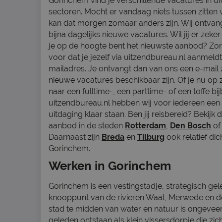
Gorinchem vind je verschillende vacatures in di
sectoren. Mocht er vandaag niets tussen zitten
kan dat morgen zomaar anders zijn. Wij ontvan
bijna dagelijks nieuwe vacatures. Wil jij er zeker
je op de hoogte bent het nieuwste aanbod? Zor
voor dat je jezelf via uitzendbureau.nl aanmeld
mailadres. Je ontvangt dan van ons een e-mail 
nieuwe vacatures beschikbaar zijn. Of je nu op 
naar een fulltime-, een parttime- of een toffe bij
uitzendbureau.nl hebben wij voor iedereen een
uitdaging klaar staan. Ben jij reisbereid? Bekijk
aanbod in de steden
Rotterdam
,
Den Bosch
o
Daarnaast zijn
Breda
en
Tilburg
ook relatief dich
Gorinchem.
Werken in Gorinchem
Gorinchem is een vestingstadje, strategisch ge
knooppunt van de rivieren Waal, Merwede en d
stad te midden van water en natuur is ongeveer
geleden ontstaan als klein vissersdorpje die zi