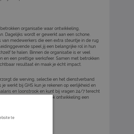
betrokken organisatie waar ontwikkeling,
n. Dagelijks wordt er gewerkt aan een schone,
 van medewerkers die een extra steuntje in de rug
idinggevende speel jij een belangrijke rol in hun
chzelf te halen. Binnen de organisatie is er veel
jnen en een prettige werksfeer. Samen met betrokken
ichtbaar resultaat én maak je écht impact.
rzorgt de werving, selectie en het dienstverband
ls je werkt bij GHS kun je rekenen op eerlijkheid en
alaris en loonstrook en kunt bij vragen 24/7 terecht
 je werk met jou waarbij ook ontwikkeling een
bsite te
s verder