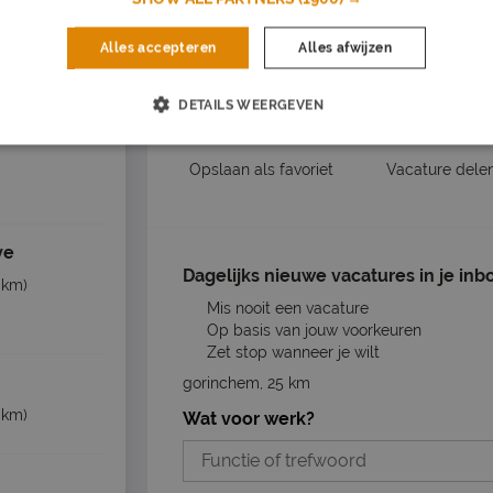
 uur
Nu s
Alles accepteren
Alles afwijzen
Solliciteer op de 
DETAILS WEERGEVEN
Vacature acties
euwegein
(23
Opslaan als favoriet
Vacature dele
ve
Dagelijks nieuwe vacatures in je inb
 km)
Mis nooit een vacature
Op basis van jouw voorkeuren
Zet stop wanneer je wilt
gorinchem, 25 km
 km)
Wat voor werk?