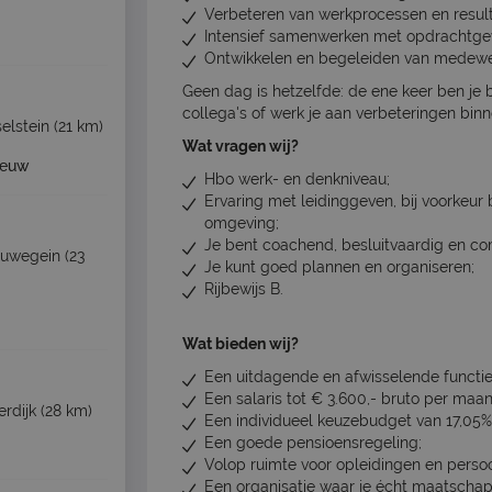
Verbeteren van werkprocessen en result
Intensief samenwerken met opdrachtgev
Ontwikkelen en begeleiden van medewe
Geen dag is hetzelfde: de ene keer ben je b
collega's of werk je aan verbeteringen binn
selstein
(21 km)
Wat vragen wij?
ieuw
Hbo werk- en denkniveau;
Ervaring met leidinggeven, bij voorkeur
omgeving;
Je bent coachend, besluitvaardig en co
euwegein
(23
Je kunt goed plannen en organiseren;
Rijbewijs B.
Wat bieden wij?
Een uitdagende en afwisselende functie
Een salaris tot € 3.600,- bruto per maand
rdijk
(28 km)
Een individueel keuzebudget van 17,05%
Een goede pensioensregeling;
Volop ruimte voor opleidingen en persoo
Een organisatie waar je écht maatscha