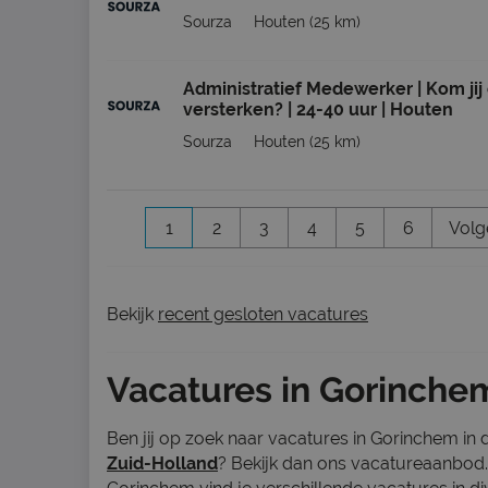
Sourza
Houten
(25 km)
Administratief Medewerker | Kom jij
versterken? | 24-40 uur | Houten
Sourza
Houten
(25 km)
1
2
3
4
5
6
Volg
Bekijk
recent gesloten vacatures
Vacatures in Gorinche
Ben jij op zoek naar vacatures in Gorinchem in
Zuid-Holland
? Bekijk dan ons vacatureaanbod.