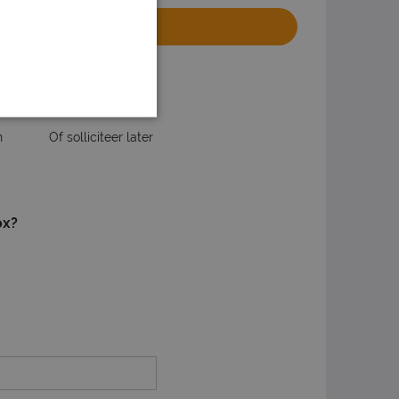
olliciteren
website van het uitzendbureau
n
Of solliciteer later
ox?