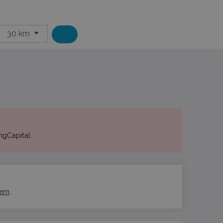
30 km
ngCapital.
hem
.