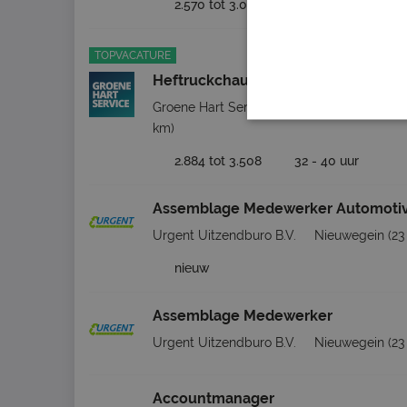
2.570 tot 3.000 per maand
36 - 38
TOPVACATURE
Heftruckchauffeur recycling
Groene Hart Service Detachering BV
Ni
km)
2.884 tot 3.508
32 - 40 uur
Assemblage Medewerker Automoti
Urgent Uitzendburo B.V.
Nieuwegein
(23
nieuw
Assemblage Medewerker
Urgent Uitzendburo B.V.
Nieuwegein
(23
Accountmanager